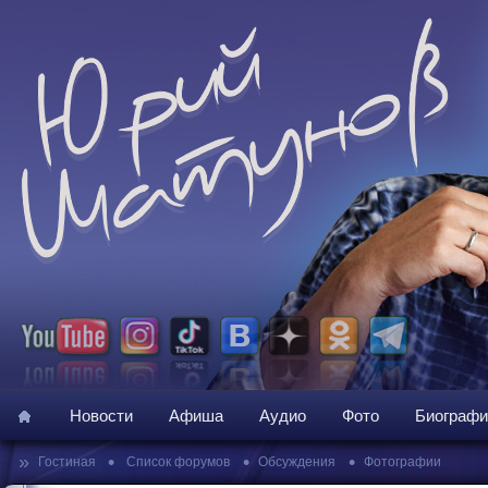
Новости
Афиша
Аудио
Фото
Биографи
»
•
•
•
Гостиная
Список форумов
Обсуждения
Фотографии