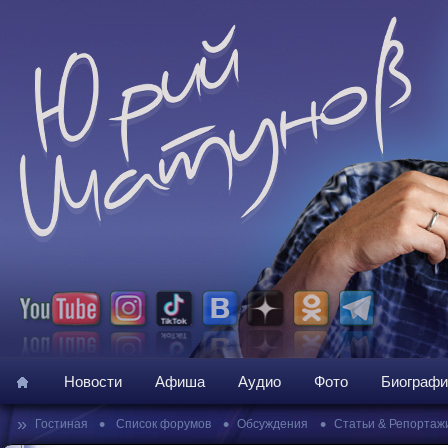
Новости
Афиша
Аудио
Фото
Биографи
»
•
•
•
Гостиная
Список форумов
Обсуждения
Статьи & Репортаж