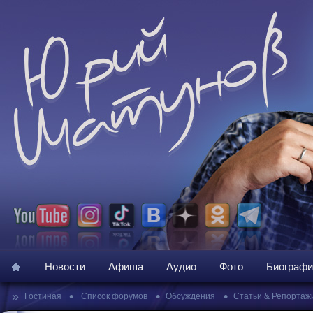
Новости
Афиша
Аудио
Фото
Биографи
»
•
•
•
Гостиная
Список форумов
Обсуждения
Статьи & Репортаж