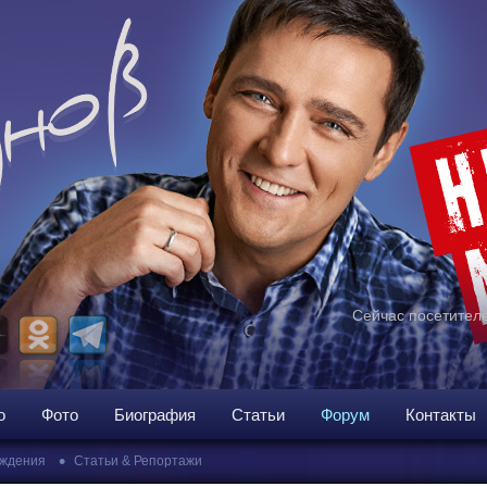
Сейчас посетителе
о
Фото
Биография
Статьи
Форум
Контакты
•
ждения
Статьи & Репортажи