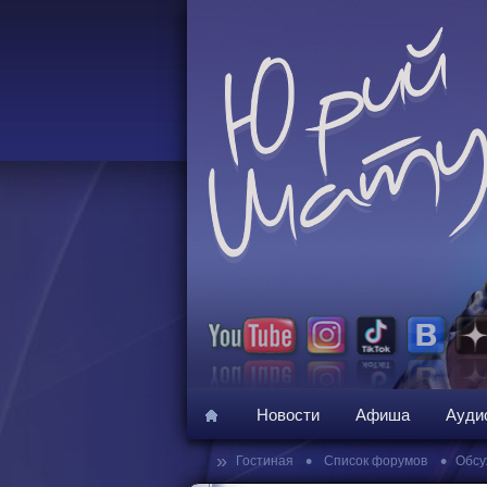
Новости
Афиша
Ауди
»
•
•
Гостиная
Список форумов
Обсу