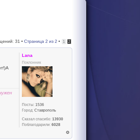
щений: 31 •
Страница
2
из
2
•
1
2
Lana
Поклонник
ет!)А
нужен
Посты:
1536
Город:
Ставрополь
Сказал спасибо:
13930
Поблагодарили:
6028