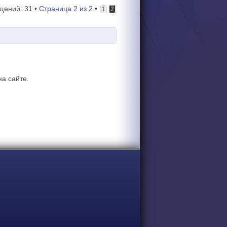
щений: 31 •
Страница
2
из
2
•
1
2
а сайте.