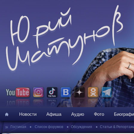
Новости
Афиша
Аудио
Фото
Биографи
»
•
•
•
Гостиная
Список форумов
Обсуждения
Статьи & Репортаж