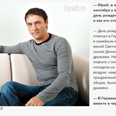
— Юрий, в 
сентября у 
день рожден
и как его о
— День рожд
отмечал в Ге
в семейном к
женой Светл
сыном Дэнни
друзьями. Н
повезло с по
посидели на
воздухе, нак
праздничный 
общем, было
душевно.
— В Герман
живете в че
и?