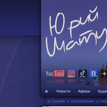
Новости
Афиша
Ауди
»
•
•
Гостиная
Список форумов
Обсу