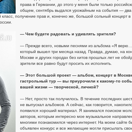
права в Германии, до этого у меня были только российск
общем, сентябрь выдался урожайным на события — два
 класс, получение прав и, конечно же, большой сольный концерт в
оссии.
— Чем будете радовать и удивлять зрителя?
— Прежде всего, новыми песнями из альбома «Я верю…
который вышел три месяца назад. Правда, думаю, на ко
Москве и других городах без хитов прошлых лет не обой
зрители все равно будут просить их исполнить.
— Этот большой проект — альбом, концерт в Москв
гастрольный тур — вы приурочили к какому-то соб
вашей жизни — творческой, личной?
— Нет, просто так получилось. В течение последних шест
не выпускал альбомов. А сейчас, как говорится, накопило
появился хороший материал. Я занимался поиском мол
авторов, которым интересно мое музыкальное направлен
многими познакомился через интернет. На моем сайте б
объявлен конкурс и все желающие могли присылать свои