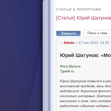
СТАТЬИ & РЕПОРТАЖИ
[Статья] Юрий Шатунов
Закрыто
Admin
» 17 сен 2012, 14:20
Юрий Шатунов: «Мой
Инга Шульга
7дней.ru
Юрий Шатунов появился в ред
московским пробкам, весь де
взбодрился. Короткая фотот
несколько интервью. Шатунов
рассказал о том, что интере
радостное событие недавно п