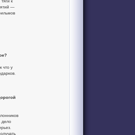
 тяги к
нятий —
фильмов
ре?
к что у
одарков.
дорогой
клонников
а дело
ерьез.
олучать