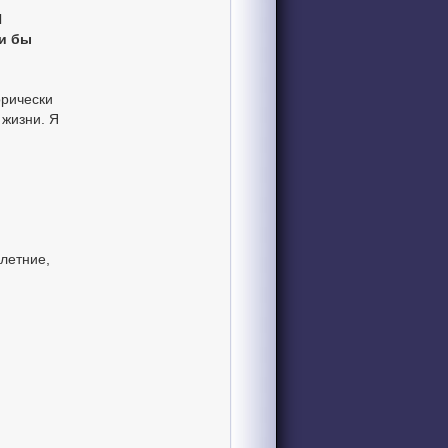
И
ли бы
орически
 жизни. Я
илетние,