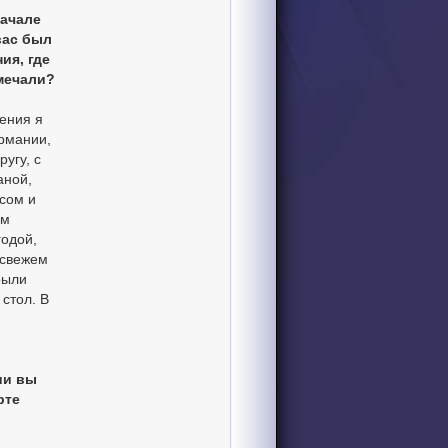
начале
вас был
ия, где
тмечали?
ения я
рмании,
ругу, с
аной,
сом и
ам
годой,
 свежем
рыли
стол. В
ии вы
рте