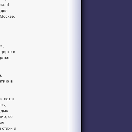
ие. В
 дня
 Москве,
»,
нцерте в
дется,
е,
ытию в
и лет я
сь,
одых
ие, со
ыл
 стихи и