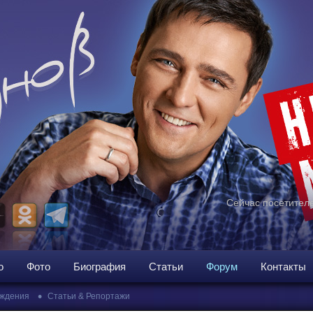
Сейчас посетителе
о
Фото
Биография
Статьи
Форум
Контакты
•
ждения
Статьи & Репортажи