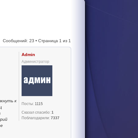
Сообщений: 23 • Страница
1
из
1
Admin
Администратор
ыкнуть к
Посты:
1115
ц
Сказал спасибо:
1
а
Поблагодарили:
7337
Юрий
ое