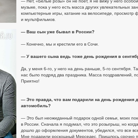
— Нет, «Белые розы» он не поет, я не вижу у него особой
музыке, пока у него есть масса других увлекательных за
компьютерные игры, катание на велосипеде, просмотр 
и мультфильмов.
— Ваш сын уже бывал в России?
— Конечно, мы и крестили его в Сочи.
— У вашего сына ведь тоже день рождения в сентяб
Да, у меня 6-го, у него на день раньше, 5-го сентября. Та
нас было подряд два праздника. Масса поздравлений, п
Приятно!
— Это правда, что вам подарили на день рождения 
автомобиль?
— Это был неожиданный подарок одной семьи, моих по
в России. Сначала я подумал, что это розыгрыш, но когд
дошло до оформления документов, убедился, что все вс
Мне подарили роскошный Мерседес. Пришлось срочно п