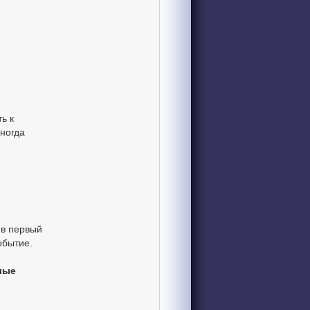
ь к
ногда
 в первый
обытие.
лые