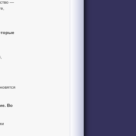
ество —
те,
оторые
,
ановятся
ие. Во
ми