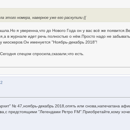
ла этого номера, наверное уже его раскупили ((
нашла.Но я уверенна,что до Нового Года он у вас всё же появится.В
я,а в журнале идет речь полностью о нём.Просто надо не забывать
у киоскеров.Он именуется "Ноябрь-декабрь 2018"!
..Сегодня спецом спросила,сказали,что есть.
12
рхит" № 47,ноябрь-декабрь 2018,опять или снова,напечатана афи
ва,с предстоящими "Легендами Ретро FM".Приобретайте,кому хоче