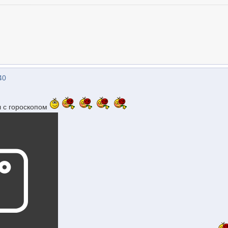
40
л с гороскопом