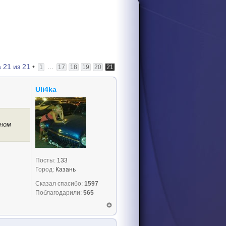
а
21
из
21
•
...
1
17
18
19
20
21
Uli4ka
аном
Посты:
133
Город:
Казань
Сказал спасибо:
1597
Поблагодарили:
565