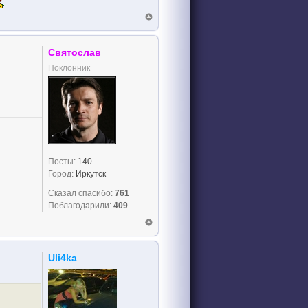
Святослав
Поклонник
Посты:
140
Город:
Иркутск
Сказал спасибо:
761
Поблагодарили:
409
Uli4ka