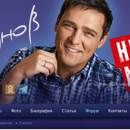
Сейчас посетителе
о
Фото
Биография
Статьи
Форум
Контакты
•
ждения
Разное