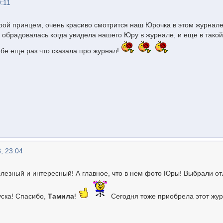
9:11
Юрой принцем, очень красиво смотрится наш Юрочка в этом журнале
 обрадовалась когда увидела нашего Юру в журнале, и еще в такой
ебе еще раз что сказала про журнал!
, 23:04
олезный и интересный! А главное, что в нем фото Юры! Выбрали о
уска! Спасибо,
Тамила
!
Сегодня тоже приобрела этот жур