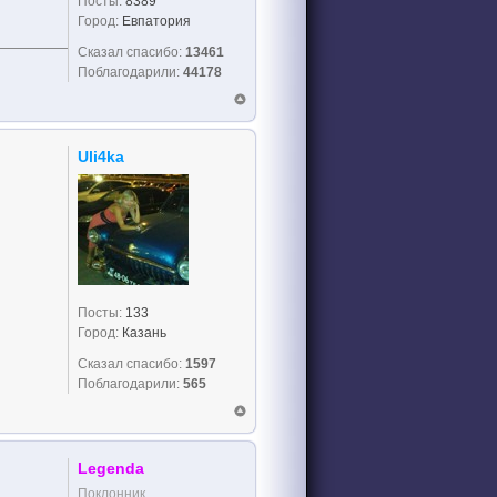
Посты:
8389
Город:
Евпатория
Сказал спасибо:
13461
Поблагодарили:
44178
Uli4ka
Посты:
133
Город:
Казань
Сказал спасибо:
1597
Поблагодарили:
565
Legenda
Поклонник