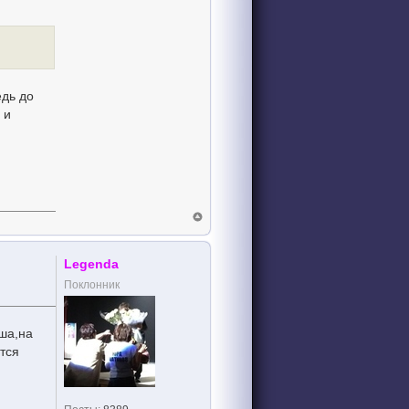
едь до
 и
Legenda
Поклонник
ша,на
тся