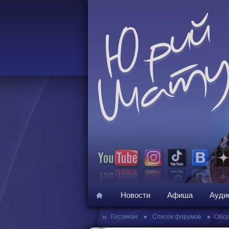
Новости
Афиша
Ауди
»
•
•
Гостиная
Список форумов
Обсу