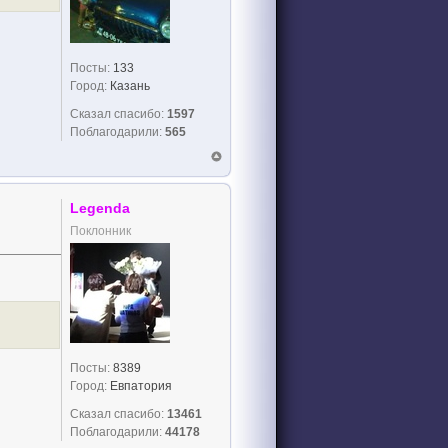
Посты:
133
Город:
Казань
Сказал спасибо:
1597
Поблагодарили:
565
Legenda
Поклонник
Посты:
8389
Город:
Евпатория
Сказал спасибо:
13461
Поблагодарили:
44178