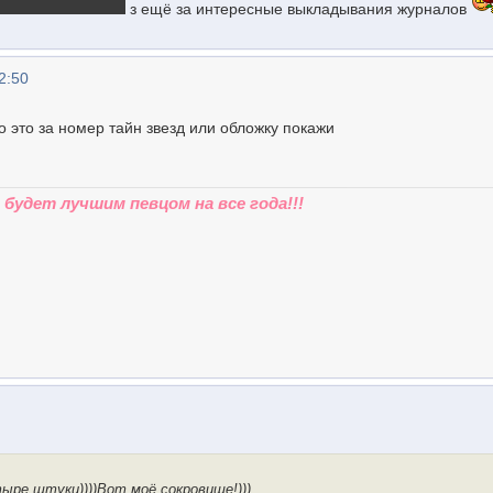
з ещё за интересные выкладывания журналов
2:50
о это за номер тайн звезд или обложку покажи
будет лучшим певцом на все года!!!
ыре штуки))))Вот моё сокровище!)))