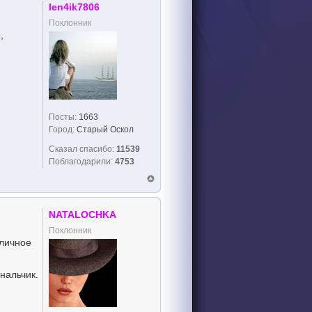
len4ik7806
Поклонник
,
Посты:
1663
Город:
Старый Оскол
Сказал спасибо:
11539
Поблагодарили:
4753
NATALOCHKA
Поклонник
тличное
нальчик.