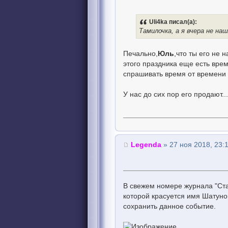
Uli4ka писал(а):
Тамилочка, а я вчера не наш
Печально,
Юль
,что ты его не 
этого праздника еще есть врем
спрашивать время от времени 
У нас до сих пор его продают.
Legenda
» 27 ноя 2018, 23:
В свежем номере журнала "Ста
которой красуется имя Шатуно
сохранить данное событие.