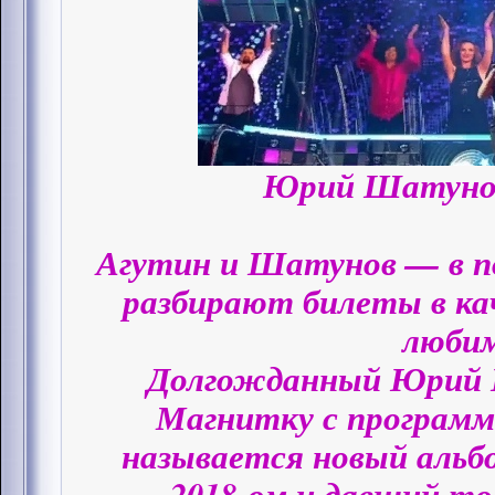
Юрий Шатунов,
Агутин и Шатунов — в п
разбирают билеты в ка
люби
Долгожданный Юрий 
Магнитку с программ
называется новый альб
2018-ом и давший то