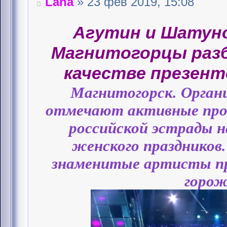
Lana
» 23 фев 2019, 15:08
Агутин и Шатуно
Магнитогорцы раз
качестве презен
Магнитогорск. Орган
отмечают активные прод
российской эстрады н
женского праздников
знаменитые артисты пр
горож