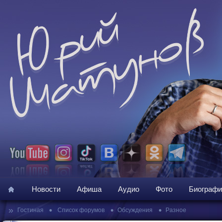
Новости
Афиша
Аудио
Фото
Биографи
»
•
•
•
Гостиная
Список форумов
Обсуждения
Разное