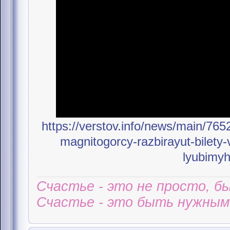
https://verstov.info/news/main/765
magnitogorcy-razbirayut-bilety
lyubimyh
Счастье - это не просто, б
Счастье - это быть нужным 