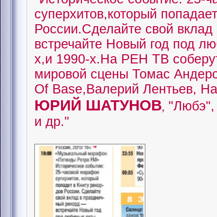
суперхитов,который попадает
России.Сделайте свой вклад 
встречайте Новый год под лю
х,и 1990-х.На РЕН ТВ соберу
мировой сцены Томас Андерс
Of Base,Валерий Лентьев, Ha
ЮРИЙ ШАТУНОВ
"Любэ",
,
и др."