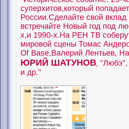
суперхитов,который попадает
России.Сделайте свой вклад 
встречайте Новый год под лю
х,и 1990-х.На РЕН ТВ соберу
мировой сцены Томас Андерс
Of Base,Валерий Лентьев, Ha
ЮРИЙ ШАТУНОВ
"Любэ",
,
и др."