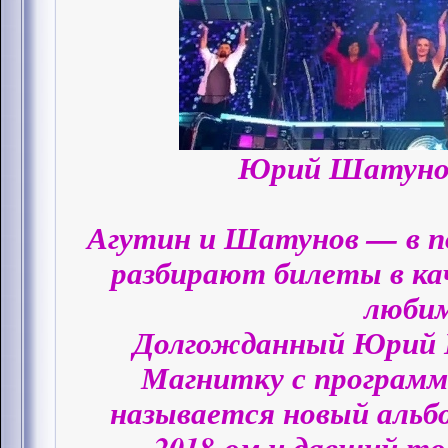
Юрий Шатунов,
Агутин и Шатунов — в п
разбирают билеты в ка
люби
Долгожданный Юрий 
Магнитку с программ
называется новый альб
2018-ом и давший то