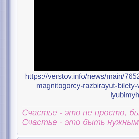
https://verstov.info/news/main/765
magnitogorcy-razbirayut-bilety
lyubimyh
Счастье - это не просто, б
Счастье - это быть нужным 