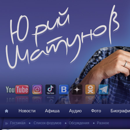
Новости
Афиша
Аудио
Фото
Биографи
»
•
•
•
Гостиная
Список форумов
Обсуждения
Разное