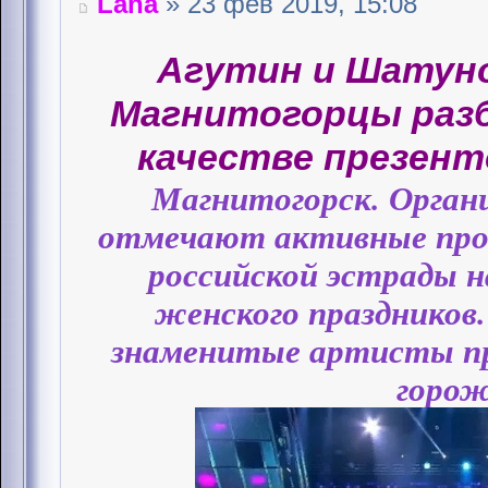
Lana
» 23 фев 2019, 15:08
Агутин и Шатуно
Магнитогорцы раз
качестве презен
Магнитогорск. Орган
отмечают активные прод
российской эстрады н
женского праздников
знаменитые артисты пр
горож