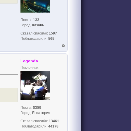
Посты:
133
Город:
Казань
Сказал спасибо:
1597
Поблагодарили:
565
Legenda
Поклонник
Посты:
8389
Город:
Евпатория
Сказал спасибо:
13461
Поблагодарили:
44178