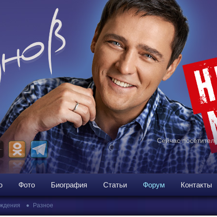
Сейчас посетителе
о
Фото
Биография
Статьи
Форум
Контакты
•
ждения
Разное