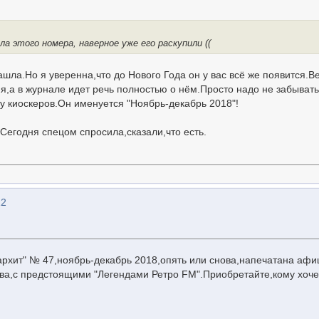
ла этого номера, наверное уже его раскупили ((
нашла.Но я уверенна,что до Нового Года он у вас всё же появится.В
я,а в журнале идет речь полностью о нём.Просто надо не забывать
у киоскеров.Он именуется "Ноябрь-декабрь 2018"!
..Сегодня спецом спросила,сказали,что есть.
12
рхит" № 47,ноябрь-декабрь 2018,опять или снова,напечатана афи
ва,с предстоящими "Легендами Ретро FM".Приобретайте,кому хоче