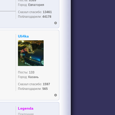
Посты:
8389
Город:
Евпатория
Сказал спасибо:
13461
Поблагодарили:
44178
Uli4ka
Посты:
133
Город:
Казань
Сказал спасибо:
1597
Поблагодарили:
565
Legenda
Поклонник