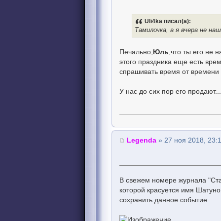
Uli4ka писал(а):
Тамилочка, а я вчера не наш
Печально,
Юль
,что ты его не 
этого праздника еще есть врем
спрашивать время от времени 
У нас до сих пор его продают.
Legenda
» 27 ноя 2018, 23:
В свежем номере журнала "Ста
которой красуется имя Шатуно
сохранить данное событие.