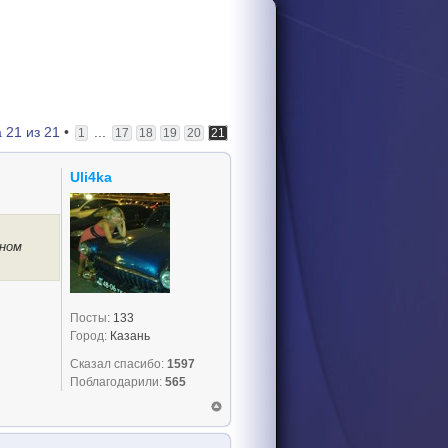
а
21
из
21
•
...
1
17
18
19
20
21
Uli4ka
аном
Посты:
133
Город:
Казань
Сказал спасибо:
1597
Поблагодарили:
565