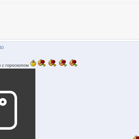
40
л с гороскопом