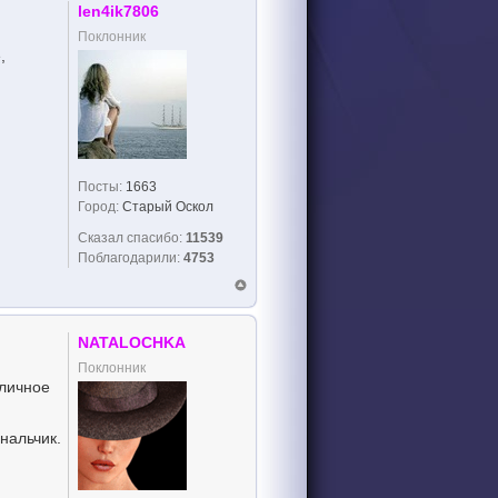
len4ik7806
Поклонник
,
Посты:
1663
Город:
Старый Оскол
Сказал спасибо:
11539
Поблагодарили:
4753
NATALOCHKA
Поклонник
тличное
нальчик.