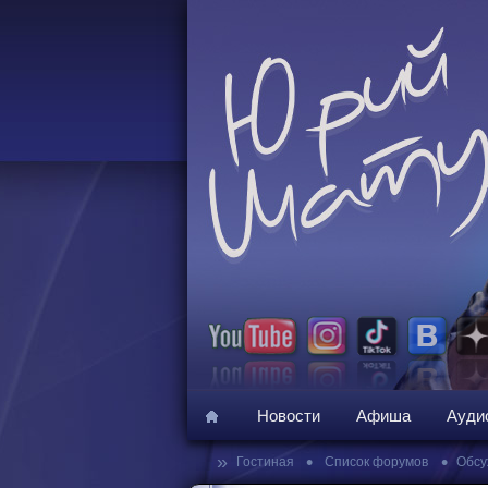
Новости
Афиша
Ауди
»
•
•
Гостиная
Список форумов
Обсу