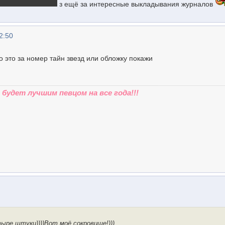
з ещё за интересные выкладывания журналов
2:50
о это за номер тайн звезд или обложку покажи
будет лучшим певцом на все года!!!
ыре штуки))))Вот моё сокровище!)))