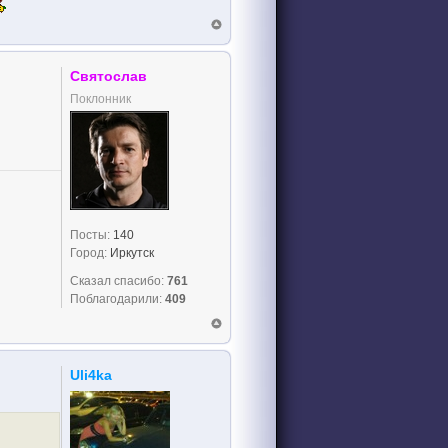
Святослав
Поклонник
Посты:
140
Город:
Иркутск
Сказал спасибо:
761
Поблагодарили:
409
Uli4ka