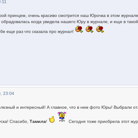
9:11
Юрой принцем, очень красиво смотрится наш Юрочка в этом журнале
 обрадовалась когда увидела нашего Юру в журнале, и еще в такой
ебе еще раз что сказала про журнал!
, 23:04
олезный и интересный! А главное, что в нем фото Юры! Выбрали о
уска! Спасибо,
Тамила
!
Сегодня тоже приобрела этот жур