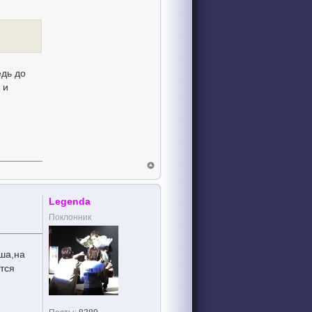
едь до
 и
Legenda
Поклонник
ша,на
тся