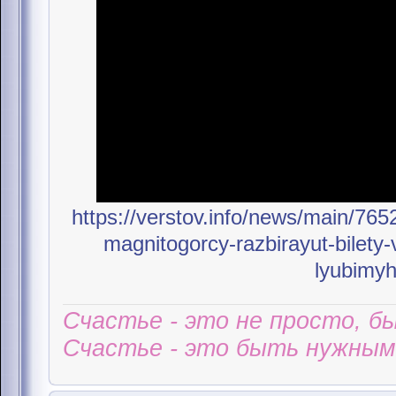
https://verstov.info/news/main/765
magnitogorcy-razbirayut-bilety
lyubimyh
Счастье - это не просто, б
Счастье - это быть нужным 