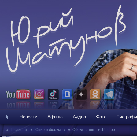
Новости
Афиша
Аудио
Фото
Биографи
»
•
•
•
Гостиная
Список форумов
Обсуждения
Разное