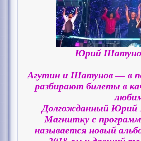
Юрий Шатунов,
Агутин и Шатунов — в п
разбирают билеты в ка
люби
Долгожданный Юрий 
Магнитку с программ
называется новый альб
2018-ом и давший то