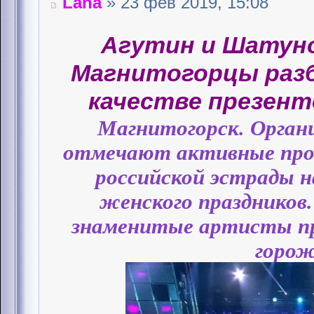
Lana
» 23 фев 2019, 15:08
Агутин и Шатуно
Магнитогорцы раз
качестве презен
Магнитогорск. Орган
отмечают активные прод
российской эстрады н
женского праздников
знаменитые артисты пр
горож