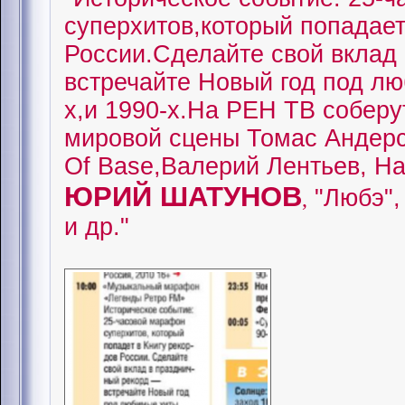
суперхитов,который попадает
России.Сделайте свой вклад 
встречайте Новый год под лю
х,и 1990-х.На РЕН ТВ соберу
мировой сцены Томас Андерс
Of Base,Валерий Лентьев, Ha
ЮРИЙ ШАТУНОВ
"Любэ",
,
и др."