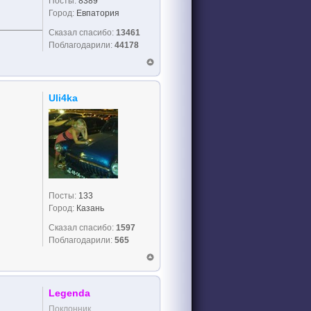
Посты:
8389
Город:
Евпатория
Сказал спасибо:
13461
Поблагодарили:
44178
Uli4ka
Посты:
133
Город:
Казань
Сказал спасибо:
1597
Поблагодарили:
565
Legenda
Поклонник