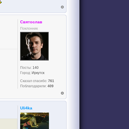
Святослав
Поклонник
Посты:
140
Город:
Иркутск
Сказал спасибо:
761
Поблагодарили:
409
Uli4ka