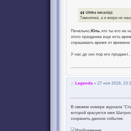
Uli4ka писал(а):
Тамилочка, а я вчера не наш
Печально,
Юль
,что ты его не 
этого праздника еще есть врем
спрашивать время от времени 
У нас до сих пор его продают.
Legenda
» 27 ноя 2018, 23:
В свежем номере журнала "Ста
которой красуется имя Шатуно
сохранить данное событие.