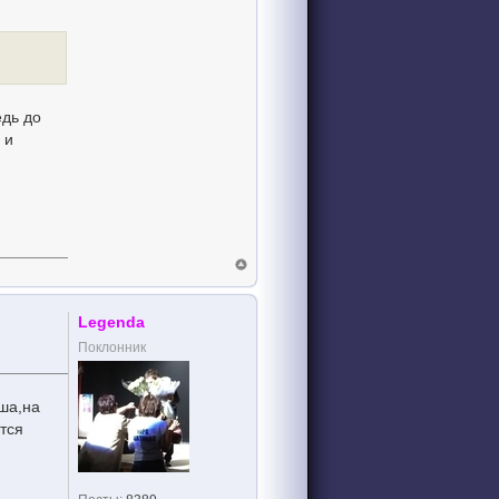
едь до
 и
Legenda
Поклонник
ша,на
тся