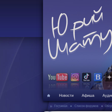
Новости
Афиша
Ауди
»
•
•
Гостиная
Список форумов
Обсу