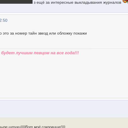
з ещё за интересные выкладывания журналов
2:50
о это за номер тайн звезд или обложку покажи
будет лучшим певцом на все года!!!
ыре штуки))))Вот моё сокровище!)))