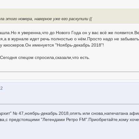
ла этого номера, наверное уже его раскупили ((
нашла.Но я уверенна,что до Нового Года он у вас всё же появится.В
я,а в журнале идет речь полностью о нём.Просто надо не забывать
у киоскеров.Он именуется "Ноябрь-декабрь 2018"!
..Сегодня спецом спросила,сказали,что есть.
12
рхит" № 47,ноябрь-декабрь 2018,опять или снова,напечатана афи
ва,с предстоящими "Легендами Ретро FM".Приобретайте,кому хоче