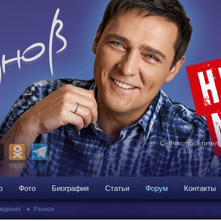
Сейчас посетителе
о
Фото
Биография
Статьи
Форум
Контакты
•
ждения
Разное