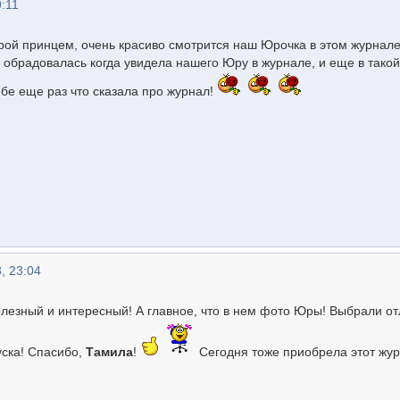
9:11
Юрой принцем, очень красиво смотрится наш Юрочка в этом журнале
 обрадовалась когда увидела нашего Юру в журнале, и еще в такой
ебе еще раз что сказала про журнал!
, 23:04
олезный и интересный! А главное, что в нем фото Юры! Выбрали о
уска! Спасибо,
Тамила
!
Сегодня тоже приобрела этот жур