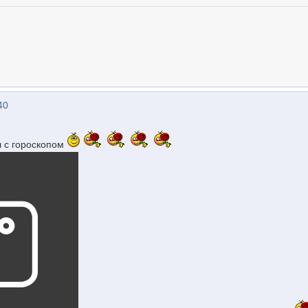
40
л с гороскопом