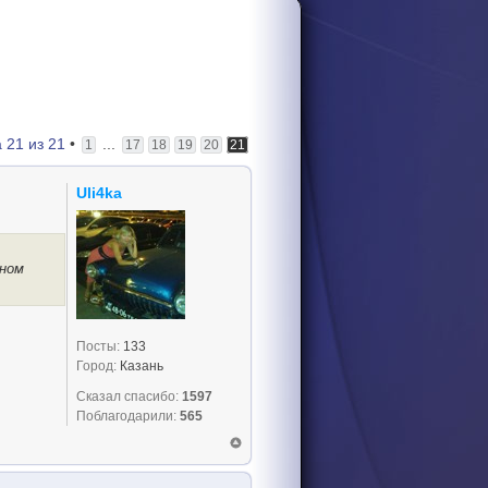
а
21
из
21
•
...
1
17
18
19
20
21
Uli4ka
аном
Посты:
133
Город:
Казань
Сказал спасибо:
1597
Поблагодарили:
565