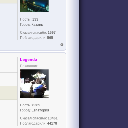
Посты:
133
Город:
Казань
Сказал спасибо:
1597
Поблагодарили:
565
Legenda
Поклонник
Посты:
8389
Город:
Евпатория
Сказал спасибо:
13461
Поблагодарили:
44178