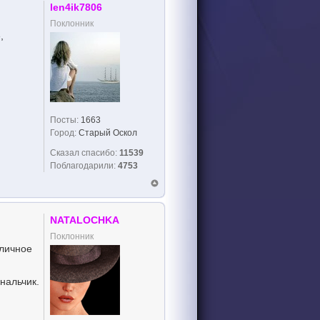
len4ik7806
Поклонник
,
Посты:
1663
Город:
Старый Оскол
Сказал спасибо:
11539
Поблагодарили:
4753
NATALOCHKA
Поклонник
тличное
нальчик.