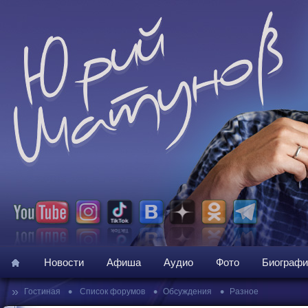
Новости
Афиша
Аудио
Фото
Биографи
»
•
•
•
Гостиная
Список форумов
Обсуждения
Разное