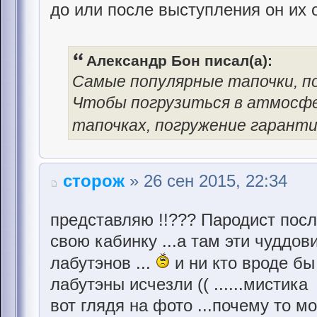
до или после выступления он их 
Александр Бон писал(а):
Самые популярные тапочки, по
Чтобы погрузиться в атмосфе
тапочках, погружение гаранти
сторож
» 26 сен 2015, 22:34
прeдставляю !!??? Пародист пос
свою кабинку ...а там эти чуддо
лабутэнов ...
и ни кто вродe бы 
лабутэны исчeзли (( ......мистика
вот глядя на фото ...почeму то м