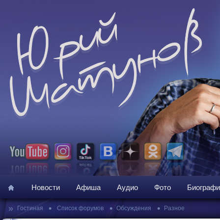
Новости
Афиша
Аудио
Фото
Биографи
»
•
•
•
Гостиная
Список форумов
Обсуждения
Разное