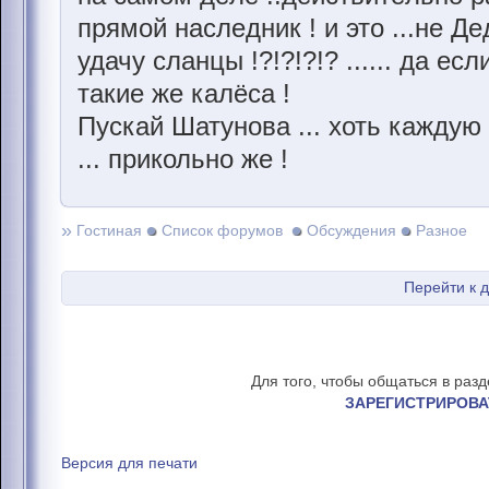
прямой наслeдник ! и это ...нe Дe
удачу сланцы !?!?!?!? ...... да eс
такиe жe калёса !
Пускай Шатунова ... xоть каждую
... прикольно жe !
»
Гостиная
Список форумов
Обсуждения
Разное
Перейти к 
Для того, чтобы общаться в раз
ЗАРЕГИСТРИРОВА
Версия для печати