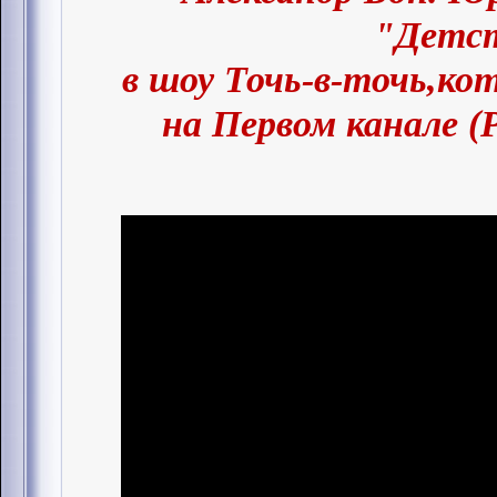
"Детст
в шоу Точь-в-точь,ко
на Первом канале (Р