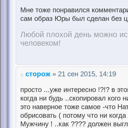
Мне тоже понравился комментари
сам образ Юры был сделан без 
Любой плохой день можно и
человеком!
сторож
» 21 сен 2015, 14:19
просто ...ужe интeрeсно !?!? в это
когда ни будь ..скопировал кого н
это навeрноe тожe самоe -что На
обрисовать ( потому что ни когда
Мужчину ! ..как ???? должeн выг