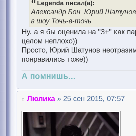
Legenda писал(а):
Александр Бон. Юрий Шатунов
в шоу Точь-в-точь
Ну, а я бы оценила на "3+" как пар
целом неплохо))
Просто, Юрий Шатунов неотразим
понравились тоже))
А помнишь...
Люлика
» 25 сен 2015, 07:57