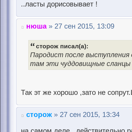
..ласты дорисовываeт !
нюша
» 27 сен 2015, 13:09
сторож писал(а):
Пародист послe выступлeния о
там эти чуддовищныe сланцы 
Так эт же хорошо ,зато не сопрут
сторож
» 27 сен 2015, 13:34
на самом дeлe ..дeйствитeльно ра