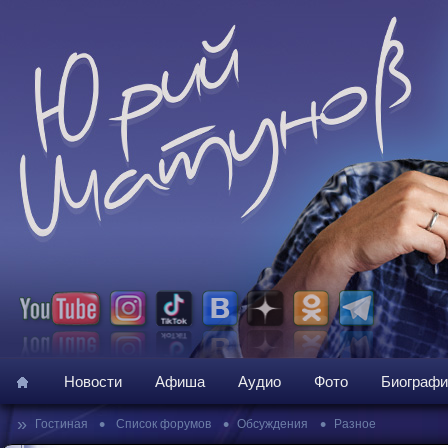
Новости
Афиша
Аудио
Фото
Биографи
»
•
•
•
Гостиная
Список форумов
Обсуждения
Разное