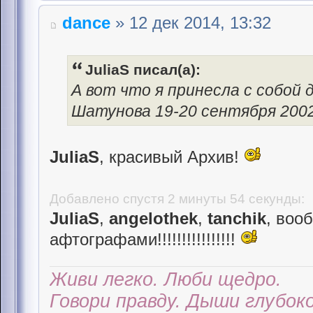
dance
» 12 дек 2014, 13:32
JuliaS писал(а):
А вот что я принесла с собой
Шатунова 19-20 сентября 2002 
JuliaS
, красивый Архив!
Добавлено спустя 2 минуты 54 секунды:
JuliaS
,
angelothek
,
tanchik
, воо
афтографами!!!!!!!!!!!!!!!!
Живи легко. Люби щедро.
Говори правду. Дыши глубоко