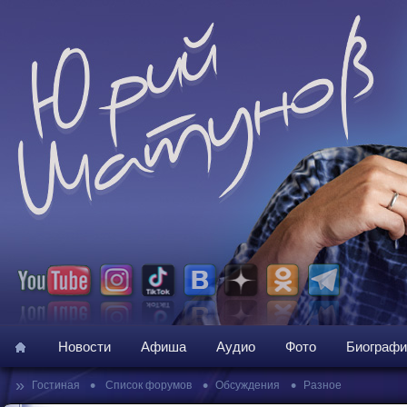
Новости
Афиша
Аудио
Фото
Биографи
»
•
•
•
Гостиная
Список форумов
Обсуждения
Разное