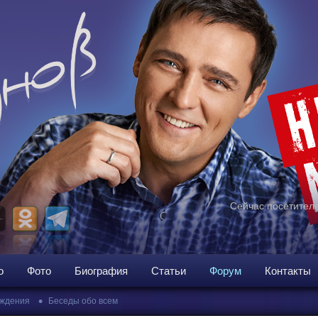
Сейчас посетителе
о
Фото
Биография
Статьи
Форум
Контакты
•
ждения
Беседы обо всем