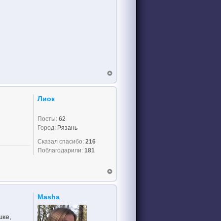
Лиок
Посты:
62
Город:
Рязань
Сказал спасибо:
216
Поблагодарили:
181
Masha
шке,