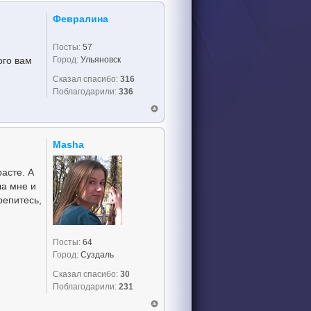
Февралина
Посты:
57
Город:
Ульяновск
ого вам
Сказал спасибо:
316
Поблагодарили:
336
Masha
асте. А
ла мне и
репитесь,
Посты:
64
Город:
Суздаль
Сказал спасибо:
30
Поблагодарили:
231