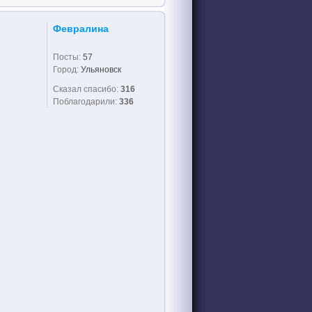
Февралина
Посты:
57
Город:
Ульяновск
Сказал спасибо:
316
Поблагодарили:
336