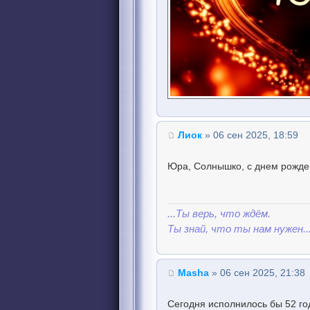
Лиок
» 06 сен 2025, 18:59
Юра, Солнышко, с днем рожде
...Ты верь, что ждём.
Ты знай, что ты нам нужен..
Masha
» 06 сен 2025, 21:38
Сегодня исполнилось бы 52 г