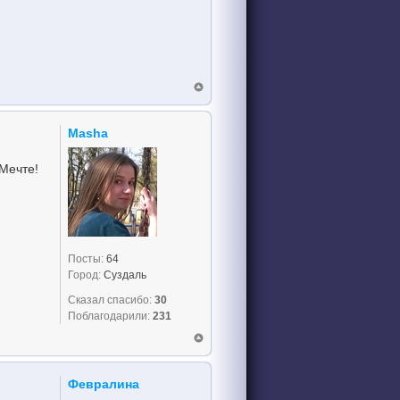
Masha
 Мечте!
Посты:
64
Город:
Суздаль
Сказал спасибо:
30
Поблагодарили:
231
Февралина