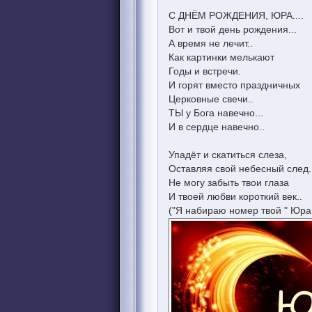
С ДНЁМ РОЖДЕНИЯ, ЮРА....
Вот и твой день рождения...
А время не лечит..
Как картинки мелькают
Годы и встречи.
И горят вместо праздничных
Церковные свечи..
ТЫ у Бога навечно...
И в сердце навечно..
Упадёт и скатиться слеза,
Оставляя свой небесный след.
Не могу забыть твои глаза
И твоей любви короткий век..
("Я набираю номер твой " Юра