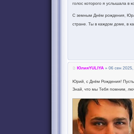
голос которого я услышала в ко
С земным Днём рождения, Юра!
стране. Ты в каждом доме, в к
ЮлияYULIYA
» 06 сен 2025,
Юрий, с Днём Рождения! Пусть 
Знай, что мы Тебя помним, лю