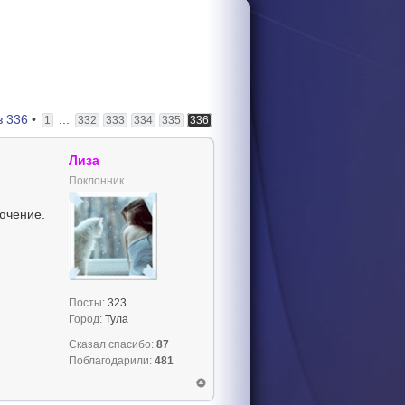
з
336
•
...
1
332
333
334
335
336
Лиза
Поклонник
ючение.
Посты:
323
Город:
Тула
Сказал спасибо:
87
Поблагодарили:
481