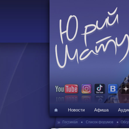
Новости
Афиша
Ауди
»
•
•
Гостиная
Список форумов
Обсу