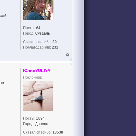
всей
Посты:
64
Город:
Суздаль
Сказал спасибо:
30
Поблагодарили:
231
ЮлияYULIYA
Поклонник
в...
Посты:
1894
Город:
Донецк
Сказал спасибо:
13538