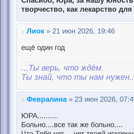
Спасибо, Юра, за нашу юность 
творчество, как лекарство для
Лиок
» 21 июн 2026, 19:46
ещё один год
...Ты верь, что ждём.
Ты знай, что ты нам нужен..
Февралина
» 23 июн 2026, 07:4
ЮРА..........
Больно....все так же больно....
Что Тебя нет.....нет твоей искрен