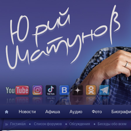
Новости
Афиша
Аудио
Фото
Биографи
»
•
•
•
Гостиная
Список форумов
Обсуждения
Беседы обо всем