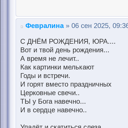
Февралина
» 06 сен 2025, 09:3
С ДНЁМ РОЖДЕНИЯ, ЮРА....
Вот и твой день рождения...
А время не лечит..
Как картинки мелькают
Годы и встречи.
И горят вместо праздничных
Церковные свечи..
ТЫ у Бога навечно...
И в сердце навечно..
Упадёт и скатиться слеза,