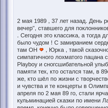
2 мая 1989 , 37 лет назад. День
вечер", ставшего для поклоннико
. Сегодня это классика, а тогда дл
было чудом ! С замиранием серд
там ОН
, Юрка , такой сказочн
симпатичного лохматого пацана 
Playboy и сногсшибательной улыб
памяти тех, кто остался там, в 8
же, кто шёл по жизни с творчест
и чувства и те концерты в Олимп
апреля по 2 мая 89 го, стали яр
кульминацией сказки по имени Ла
время, конечно было совершенно