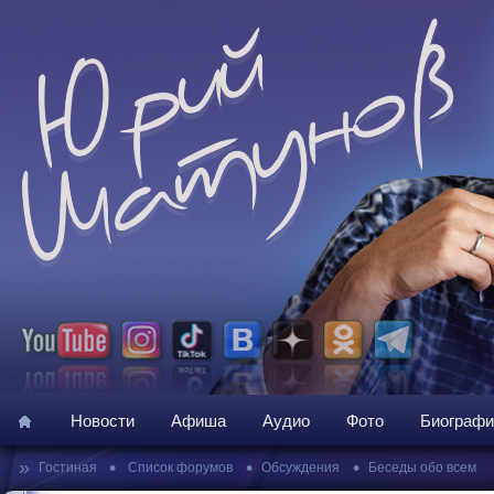
Новости
Афиша
Аудио
Фото
Биографи
»
•
•
•
Гостиная
Список форумов
Обсуждения
Беседы обо всем