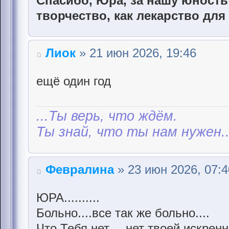
Спасибо, Юра, за нашу юность 
творчество, как лекарство для
Лиок
» 21 июн 2026, 19:46
ещё один год
...Ты верь, что ждём.
Ты знай, что ты нам нужен..
Февралина
» 23 июн 2026, 07:4
ЮРА..........
Больно....все так же больно....
Что Тебя нет.....нет твоей искрен