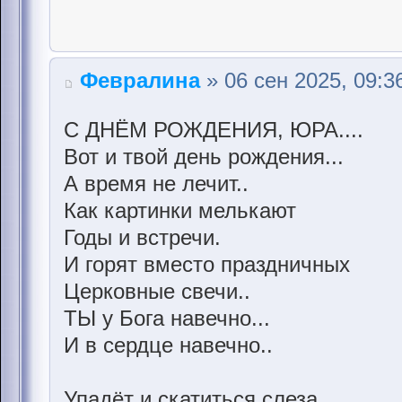
Февралина
» 06 сен 2025, 09:3
С ДНЁМ РОЖДЕНИЯ, ЮРА....
Вот и твой день рождения...
А время не лечит..
Как картинки мелькают
Годы и встречи.
И горят вместо праздничных
Церковные свечи..
ТЫ у Бога навечно...
И в сердце навечно..
Упадёт и скатиться слеза,