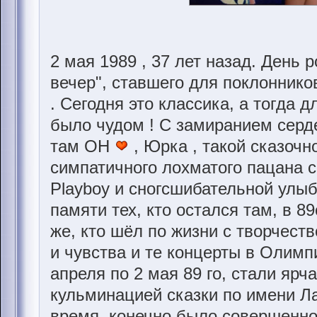
2 мая 1989 , 37 лет назад. День
вечер", ставшего для поклоннико
. Сегодня это классика, а тогда дл
было чудом ! С замиранием серд
там ОН
, Юрка , такой сказочн
симпатичного лохматого пацана 
Playboy и сногсшибательной улыб
памяти тех, кто остался там, в 8
же, кто шёл по жизни с творчест
и чувства и те концерты в Олимп
апреля по 2 мая 89 го, стали яр
кульминацией сказки по имени Ла
время, конечно было совершенно