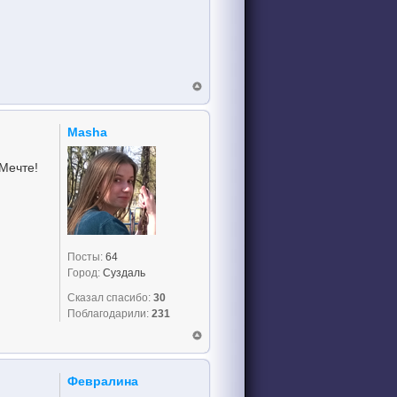
Masha
 Мечте!
Посты:
64
Город:
Суздаль
Сказал спасибо:
30
Поблагодарили:
231
Февралина