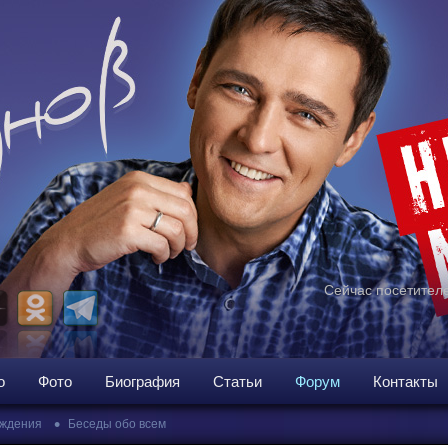
Сейчас посетителе
о
Фото
Биография
Статьи
Форум
Контакты
•
ждения
Беседы обо всем