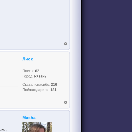
Лиок
Посты:
62
Город:
Рязань
Сказал спасибо:
216
Поблагодарили:
181
Masha
шке,