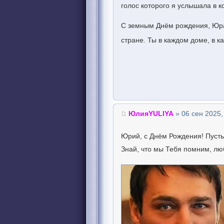
голос которого я услышала в ко
С земным Днём рождения, Юра!
стране. Ты в каждом доме, в к
ЮлияYULIYA
» 06 сен 2025,
Юрий, с Днём Рождения! Пусть 
Знай, что мы Тебя помним, лю