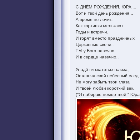
С ДНЁМ РОЖДЕНИЯ, ЮРА....
Вот и твой день рождения...
А время не лечит..
Как картинки мелькают
Годы и встречи.
И горят вместо праздничных
Церковные свечи..
ТЫ у Бога навечно...
И в сердце навечно..
Упадёт и скатиться слеза,
Оставляя свой небесный след.
Не могу забыть твои глаза
И твоей любви короткий век..
("Я набираю номер твой " Юра