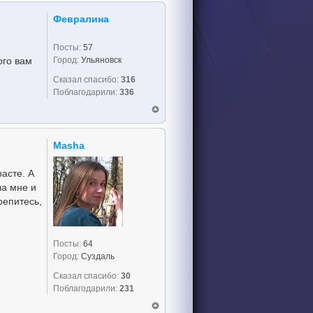
Февралина
Посты:
57
Город:
Ульяновск
ого вам
Сказал спасибо:
316
Поблагодарили:
336
Masha
асте. А
ла мне и
репитесь,
Посты:
64
Город:
Суздаль
Сказал спасибо:
30
Поблагодарили:
231