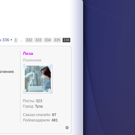
з
336
•
...
1
332
333
334
335
336
Лиза
Поклонник
ючение.
Посты:
323
Город:
Тула
Сказал спасибо:
87
Поблагодарили:
481