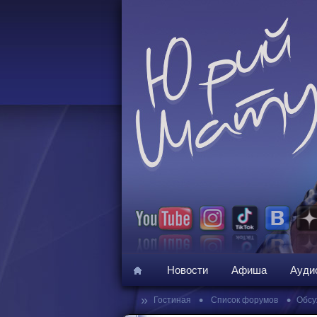
Новости
Афиша
Ауди
»
•
•
Гостиная
Список форумов
Обсу