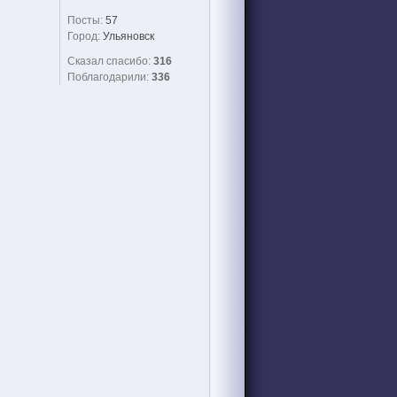
Посты:
57
Город:
Ульяновск
Сказал спасибо:
316
Поблагодарили:
336