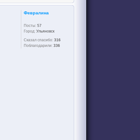
Февралина
Посты:
57
Город:
Ульяновск
Сказал спасибо:
316
Поблагодарили:
336