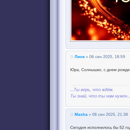
Лиок
» 06 сен 2025, 18:59
Юра, Солнышко, с днем рожде
...Ты верь, что ждём.
Ты знай, что ты нам нужен..
Masha
» 06 сен 2025, 21:38
Сегодня исполнилось бы 52 г