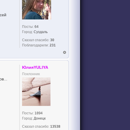
всей
Посты:
64
Город:
Суздаль
Сказал спасибо:
30
Поблагодарили:
231
ЮлияYULIYA
Поклонник
в...
Посты:
1894
Город:
Донецк
Сказал спасибо:
13538