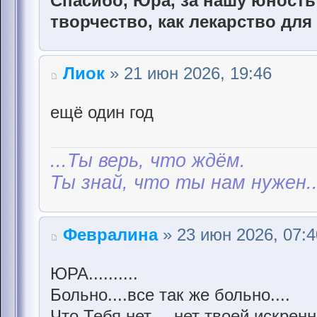
Спасибо, Юра, за нашу юность 
творчество, как лекарство для
Лиок
» 21 июн 2026, 19:46
ещё один год
...Ты верь, что ждём.
Ты знай, что ты нам нужен..
Февралина
» 23 июн 2026, 07:4
ЮРА..........
Больно....все так же больно....
Что Тебя нет.....нет твоей искрен