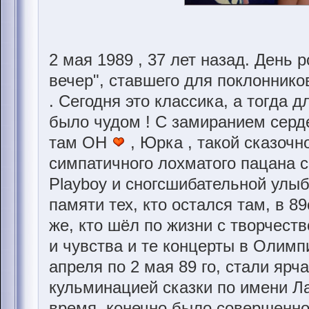
2 мая 1989 , 37 лет назад. День
вечер", ставшего для поклоннико
. Сегодня это классика, а тогда дл
было чудом ! С замиранием серд
там ОН
, Юрка , такой сказочн
симпатичного лохматого пацана 
Playboy и сногсшибательной улыб
памяти тех, кто остался там, в 8
же, кто шёл по жизни с творчест
и чувства и те концерты в Олимп
апреля по 2 мая 89 го, стали яр
кульминацией сказки по имени Ла
время, конечно было совершенно