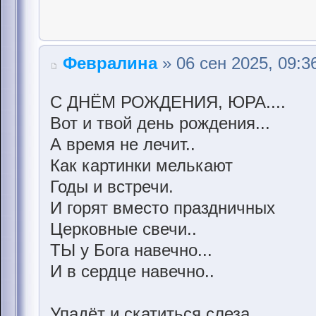
Февралина
» 06 сен 2025, 09:3
С ДНЁМ РОЖДЕНИЯ, ЮРА....
Вот и твой день рождения...
А время не лечит..
Как картинки мелькают
Годы и встречи.
И горят вместо праздничных
Церковные свечи..
ТЫ у Бога навечно...
И в сердце навечно..
Упадёт и скатиться слеза,