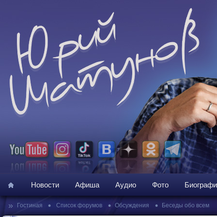
Новости
Афиша
Аудио
Фото
Биографи
»
•
•
•
Гостиная
Список форумов
Обсуждения
Беседы обо всем