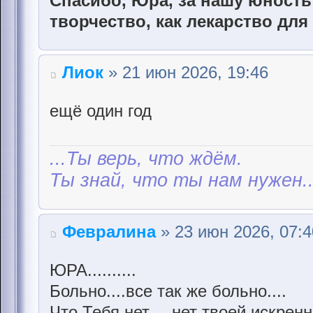
Спасибо, Юра, за нашу юность 
творчество, как лекарство для
Лиок
» 21 июн 2026, 19:46
ещё один год
...Ты верь, что ждём.
Ты знай, что ты нам нужен..
Февралина
» 23 июн 2026, 07:4
ЮРА..........
Больно....все так же больно....
Что Тебя нет.....нет твоей искрен