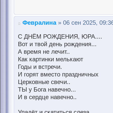
Февралина
» 06 сен 2025, 09:3
С ДНЁМ РОЖДЕНИЯ, ЮРА....
Вот и твой день рождения...
А время не лечит..
Как картинки мелькают
Годы и встречи.
И горят вместо праздничных
Церковные свечи..
ТЫ у Бога навечно...
И в сердце навечно..
Упадёт и скатиться слеза,