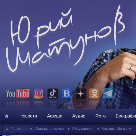
Новости
Афиша
Аудио
Фото
Биографи
»
•
•
•
Гостиная
Список форумов
Обсуждения
Беседы обо всем