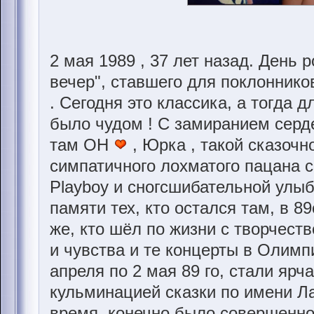
2 мая 1989 , 37 лет назад. День
вечер", ставшего для поклоннико
. Сегодня это классика, а тогда дл
было чудом ! С замиранием серд
там ОН
, Юрка , такой сказочн
симпатичного лохматого пацана 
Playboy и сногсшибательной улыб
памяти тех, кто остался там, в 8
же, кто шёл по жизни с творчест
и чувства и те концерты в Олимп
апреля по 2 мая 89 го, стали яр
кульминацией сказки по имени Ла
время, конечно было совершенно