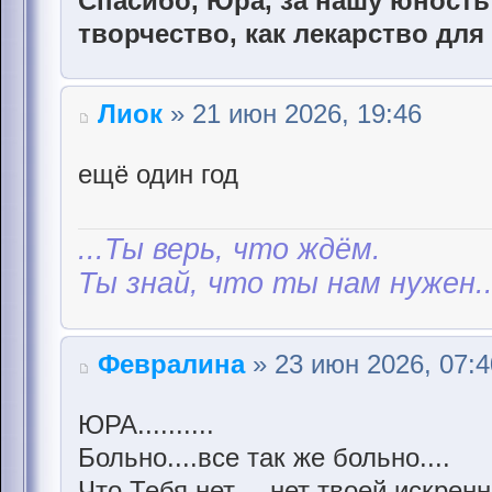
Спасибо, Юра, за нашу юность 
творчество, как лекарство для
Лиок
» 21 июн 2026, 19:46
ещё один год
...Ты верь, что ждём.
Ты знай, что ты нам нужен..
Февралина
» 23 июн 2026, 07:4
ЮРА..........
Больно....все так же больно....
Что Тебя нет.....нет твоей искрен