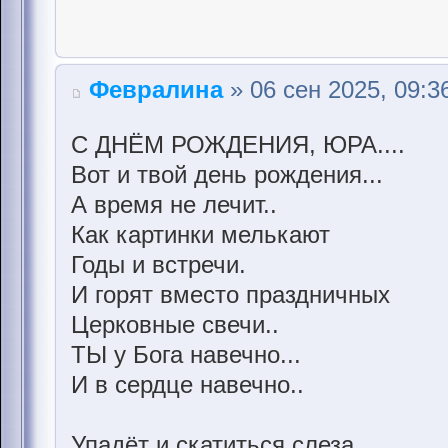
Февралина
» 06 сен 2025, 09:3
С ДНЁМ РОЖДЕНИЯ, ЮРА....
Вот и твой день рождения...
А время не лечит..
Как картинки мелькают
Годы и встречи.
И горят вместо праздничных
Церковные свечи..
ТЫ у Бога навечно...
И в сердце навечно..
Упадёт и скатиться слеза,