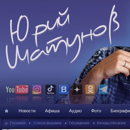
Новости
Афиша
Аудио
Фото
Биографи
»
•
•
•
Гостиная
Список форумов
Обсуждения
Беседы обо всем