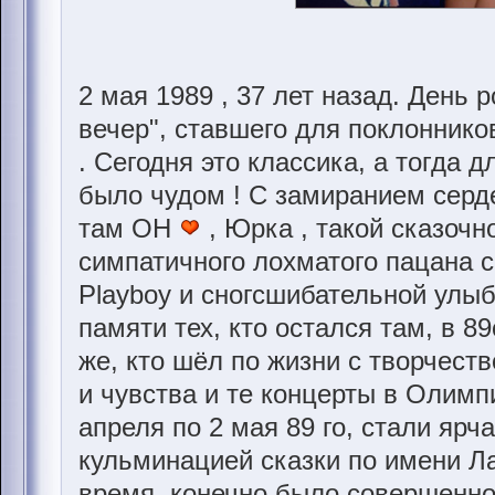
2 мая 1989 , 37 лет назад. День
вечер", ставшего для поклоннико
. Сегодня это классика, а тогда дл
было чудом ! С замиранием серд
там ОН
, Юрка , такой сказочн
симпатичного лохматого пацана 
Playboy и сногсшибательной улыб
памяти тех, кто остался там, в 8
же, кто шёл по жизни с творчест
и чувства и те концерты в Олимп
апреля по 2 мая 89 го, стали яр
кульминацией сказки по имени Ла
время, конечно было совершенно