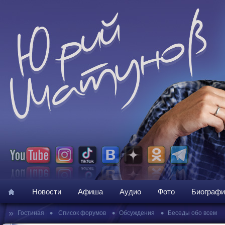
Новости
Афиша
Аудио
Фото
Биографи
»
•
•
•
Гостиная
Список форумов
Обсуждения
Беседы обо всем