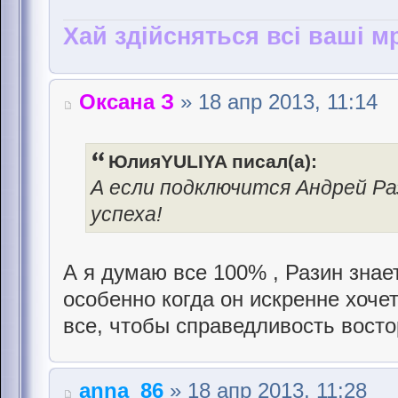
Хай здійсняться всі ваші мр
Оксана З
» 18 апр 2013, 11:14
ЮлияYULIYA писал(а):
А если подключится Андрей Ра
успеха!
А я думаю все 100% , Разин знает
особенно когда он искренне хоче
все, чтобы справедливость вост
anna_86
» 18 апр 2013, 11:28