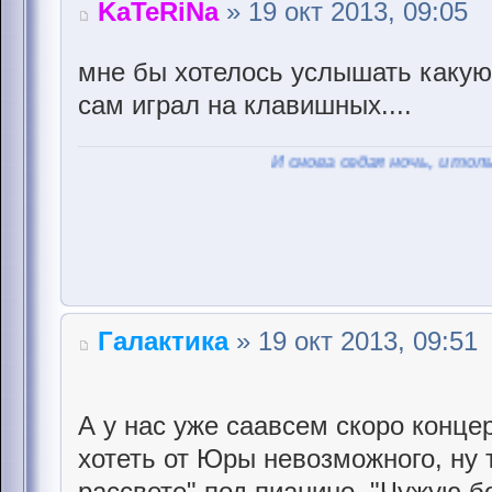
KaTeRiNa
» 19 окт 2013, 09:05
мне бы хотелось услышать какую
сам играл на клавишных....
И снова седая ночь, и только ей довер
Галактика
» 19 окт 2013, 09:51
А у нас уже саавсем скоро конце
хотеть от Юры невозможного, ну 
рассвете" под пианино, "Чужую бо