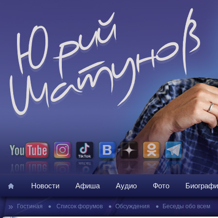
Новости
Афиша
Аудио
Фото
Биографи
»
•
•
•
Гостиная
Список форумов
Обсуждения
Беседы обо всем