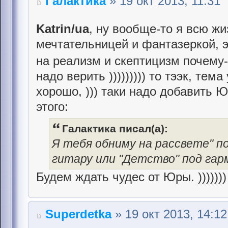
Галактика
» 19 окт 2013, 11:31
Katrin/ua
, ну вообще-то я всю ж
мечтательницей и фантазеркой, э
на реализм и скептицизм почему
надо верить ))))))))) то тээк, тем
хорошо, ))) таки надо добавить Ю
этого:
Галактика писал(а):
Я тебя обниму на рассвете" по
гитару или "Детство" под гарм
Будем ждать чудес от Юры. )))))))
Superdetka
» 19 окт 2013, 14:12