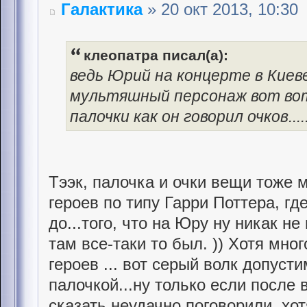
Галактика
» 20 окт 2013, 10:30
клеопатра писал(а):
ведь Юрий на концерте в Киев
мультяшный персонаж вот во
палочки как он говорил очков....
Тээк, палочка и очки вещи тоже 
героев по типу Гарри Поттера, г
до...того, что на Юру ну никак не
там все-таки то был. )) Хотя мн
героев ... вот серый волк допусти
палочкой...ну только если после 
сказать неудачно поговорили, хо