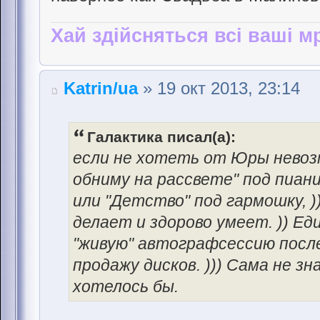
Хай здійсняться всі ваші мр
Katrin/ua
» 19 окт 2013, 23:14
Галактика писал(а):
если не хотеть от Юры невоз
обниму на рассвете" под пиани
или "Детство" под гармошку, ))
делает и здорово умеет. )) Е
"живую" автографсессию после
продажу дисков. ))) Сама не з
хотелось бы.