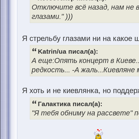
Отключите всё назад, нам не
глазами." )))
Я стрельбу глазами ни на какое
Katrin/ua писал(а):
А еще:Опять концерт в Киеве.
редкость... -А жаль...Киевлян
Я хоть и не киевлянка, но подд
Галактика писал(а):
"Я тебя обниму на рассвете" 