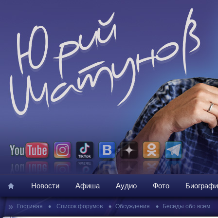
Новости
Афиша
Аудио
Фото
Биографи
»
•
•
•
Гостиная
Список форумов
Обсуждения
Беседы обо всем