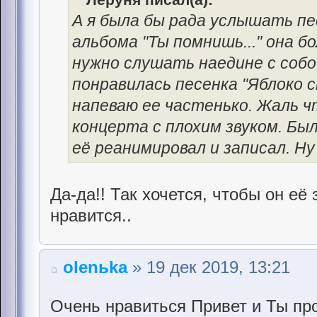
А я была бы рада услышать пе
альбома "Ты помнишь..." она 
нужно слушать наедине с собо
понравилась песенка "Яблоко с
напеваю ее частенько. Жаль ч
концерта с плохим звуком. Бы
её реанимировал и записал. Ну
Да-да!! Так хочется, чтобы он её 
нравится..
olenьka
» 19 дек 2019, 13:21
Очень нравиться Привет и Ты про