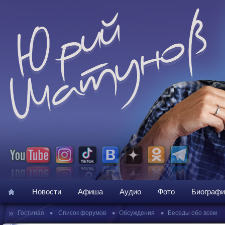
Новости
Афиша
Аудио
Фото
Биографи
»
•
•
•
Гостиная
Список форумов
Обсуждения
Беседы обо всем