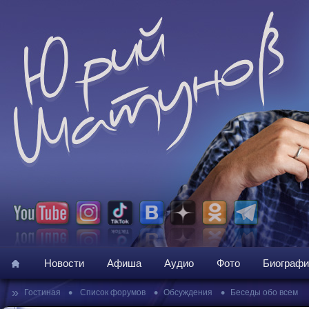
Новости
Афиша
Аудио
Фото
Биографи
»
•
•
•
Гостиная
Список форумов
Обсуждения
Беседы обо всем