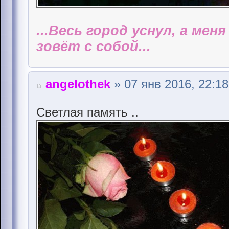
...Весь город уснул, а мен
зовёт с собой...
angelothek
» 07 янв 2016, 22:18
Светлая память ..