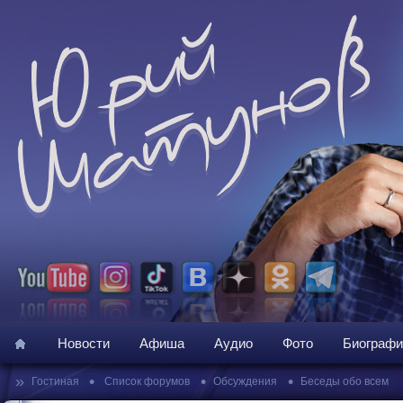
Новости
Афиша
Аудио
Фото
Биографи
»
•
•
•
Гостиная
Список форумов
Обсуждения
Беседы обо всем