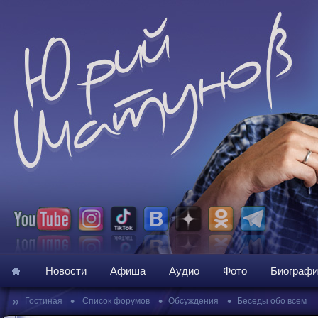
Новости
Афиша
Аудио
Фото
Биографи
»
•
•
•
Гостиная
Список форумов
Обсуждения
Беседы обо всем