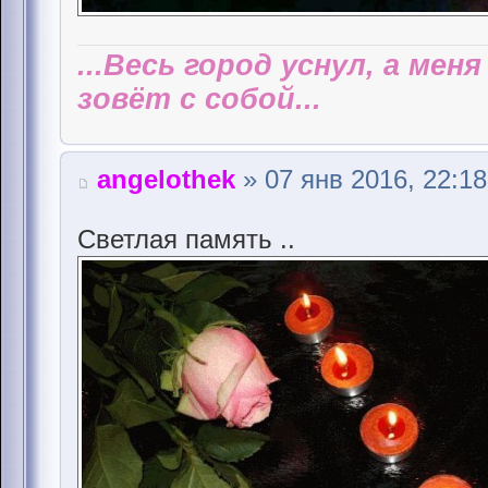
...Весь город уснул, а мен
зовёт с собой...
angelothek
» 07 янв 2016, 22:18
Светлая память ..