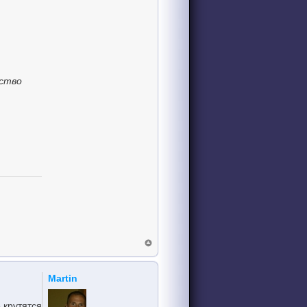
вство
Martin
 крутятся