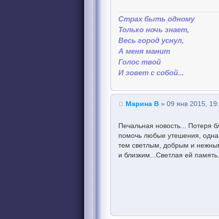
Страх быть одному
Только ночь знает,
Весь город уснул,
А меня манит
Голос твой
И зовет с собой...
Марина В
» 09 янв 2015, 19
Печальная новость... Потеря бл
помочь любые утешения, однак
тем светлым, добрым и нежны
и близким...Светлая ей память.