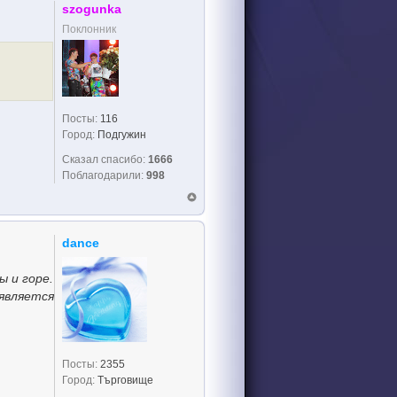
szogunka
Поклонник
Посты:
116
Город:
Подгужин
Сказал спасибо:
1666
Поблагодарили:
998
dance
ы и горе.
 является
Посты:
2355
Город:
Търговище