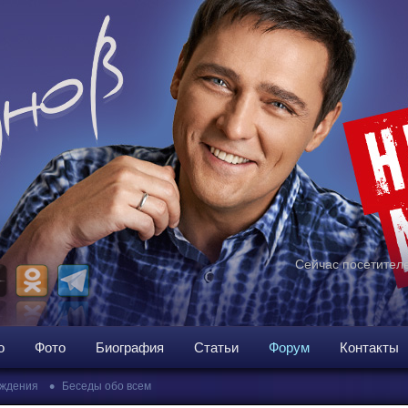
Сейчас посетителе
о
Фото
Биография
Статьи
Форум
Контакты
•
ждения
Беседы обо всем