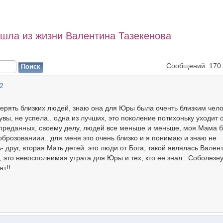
ушла из жизни Валентина Тазекенова
Сообщений: 170
32
 терять близких людей, знаю она для Юры была оченть близким чело
увы, не успела.. одна из лучших, это поколение потихоньку уходит о
х преданных, своему делу, людей все меньше и меньше, моя Мама 
 оброзованиии.. для меня это очень близко и я понимаю и знаю не
- друг, вторая Мать детей..это люди от Бога, такой являлась Вален
, это невосполнимая утрата для Юры и тех, кто ее знал.. Соболезн
т!!