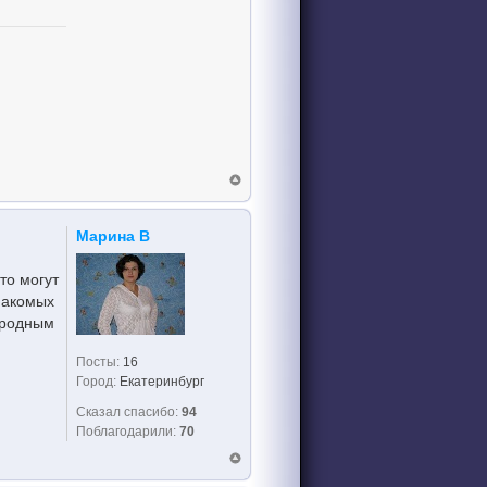
Марина В
то могут
знакомых
 родным
Посты:
16
Город:
Екатеринбург
Сказал спасибо:
94
Поблагодарили:
70