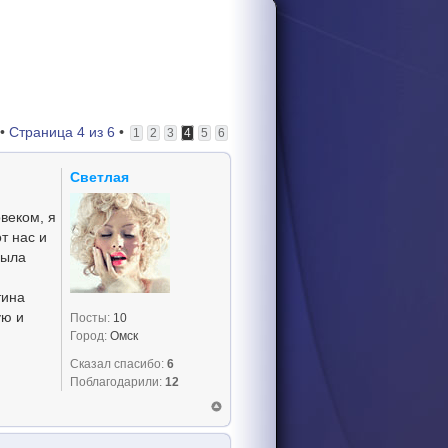
 •
Страница
4
из
6
•
1
2
3
4
5
6
Светлая
веком, я
т нас и
была
тина
ую и
Посты:
10
Город:
Омск
Сказал спасибо:
6
Поблагодарили:
12