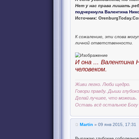
Нет у нас права лишать ре
подчеркнула Валентина Ник
Источник: OrenburgToday.C
К сожалению, эти слова мог
личной ответственности.
И она ... Валентина
человеком.
Живи легко. Люби щедро.
Говори правду. Дыши глубоко
Делай лучшее, что можешь.
Оставь всё остальное Богу 
Martin
» 09 янв 2015, 17:31
Выражаю глубокие соболезнова