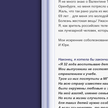
Я не много знаю о Валентине 
Оренбурге, но меня потрясло и
Жаль, что так рано ушла из жиз
69 лет .. для меня это молодой
Болезнь жестокая вещь! Ужасно
Я, как зритель российских те
как лучезарной человек, котор
Мои искренние соболезновани
И Юре.
Наконец, я хотела бы закончит
«Я 32 года воспитываю дет
Мои выпускники не состоя
стремлением к учебе.
Трое из них поступили в МГ
На всю страну известен на
были окружены любовью и 
На мой взгляд, именно семь
Но если в жизни случилось 
для таких детей нужно соз
А если усыновлять, то толь