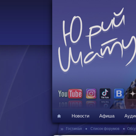
Новости
Афиша
Ауди
»
•
•
Гостиная
Список форумов
Обсу