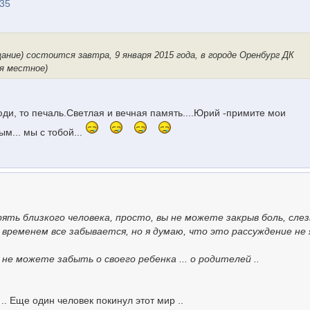
:35
ание) состоится завтра, 9 января 2015 года, в городе Оренбург ДК
мя местное)
юди, то печаль.Светлая и вечная память....Юрий -примите мои
ым... мы с тобой...
ять близкого человека, просто, вы не можете закрыв боль, слез
 временем все забывается, но я думаю, что это рассуждение не
не можете забыть о своего ребенка ... о родителей ..
.. Еще один человек покинул этот мир ..