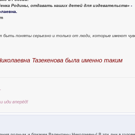
бенка Родины, отдавать наших детей для издевательств»
-
олаевна.
om
ут быть поняты серьезно и только от люди, которые имеют чу
 Николаевна Taзекенова была именно таким
.
и иди вперёд!
ния родным и близким Валентины Николаевны! В эти дни в голове