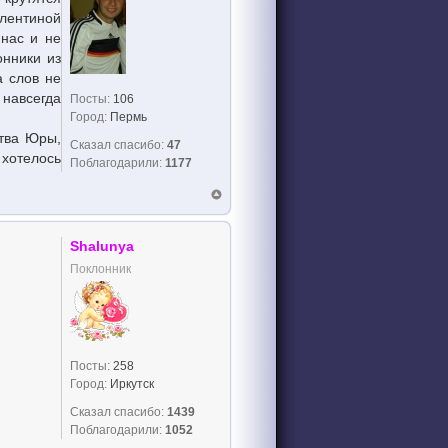
алентиной
 нас и не
онники из
а слов не
 навсегда
Посты:
106
Город:
Пермь
ства Юры,
Сказал спасибо:
47
 хотелось
Поблагодарили:
1177
Shalunya
Поклонник
Посты:
258
Город:
Иркутск
Сказал спасибо:
1439
Поблагодарили:
1052