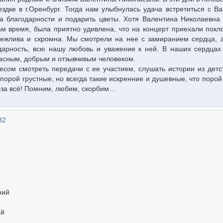
здке в г.Оренбург. Тогда нам улыбнулась удача встретиться с В
ва благодарности и подарить цветы. Хотя Валентина Николаевна
ам время, была приятно удивлена, что на концерт приехали покл
ежлива и скромна. Мы смотрели на нее с замиранием сердца, 
одарность, всю нашу любовь и уважение к ней. В наших сердцах
красным, добрым и отзывчивым человеком.
ресом смотреть передачи с ее участием, слушать истории из дет
порой грустные, но всегда такие искренние и душевные, что порой
за всё! Помним, любим, скорбим...
32
ний
!
ий