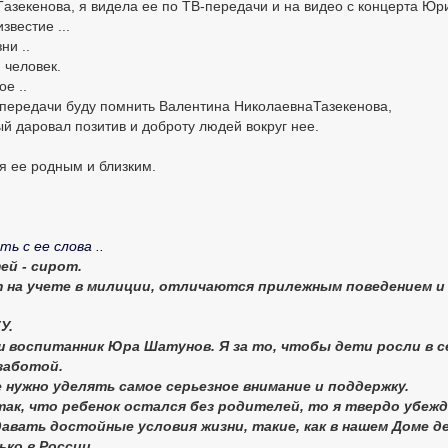
Tазекенова, я видела ее по ТВ-передачи и на видео с концерта Юр
звестие ...
ни ..
 человек.
е ..
лепередачи буду помнить Валентина НиколаевнаТазекенова,
ый даровал позитив и доброту людей вокруг нее.
я ее родным и близким.
ь с ее слова ..
ей - сирот.
т на учете в милиции, отличаются прилежным поведением и
У.
ш воспитанник Юра Шатунов. Я за то, чтобы дети росли в с
заботой.
е нужно уделять самое серьезное внимание и поддержку.
так, что ребенок остался без родителей, то я твердо убежд
давать достойные условия жизни, такие, как в нашем Доме д
ко в России.