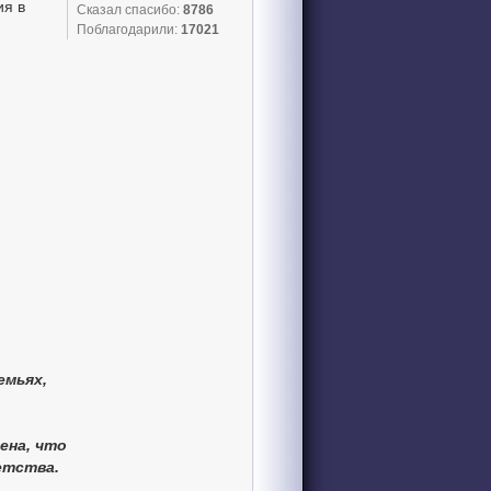
ия в
Сказал спасибо:
8786
Поблагодарили:
17021
емьях,
ена, что
етства.