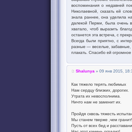
воспоминания о недавней пое
Николаевной, сказать ей сло
знала раннее, она уделила н
далекой Перми, была очень в
хватало, чтоб выразить благ
останется эта встреча, с пре
Всегда были приятно, с инте
разные — веселые, забавные, 
плакать. Спасибо ей огромное 
Shalunya
» 09 янв 2015, 18:
Как тяжело терять любимых
Нам сердцу близких, дорогих.
Утрата их невосполнима.
Ничто нам не заменит их.
Пройдя сквозь тяжесть испыта
Мы станем тверже ,чем гранит
Пусть от всех бед и расставан
Нас этот камень оградит!