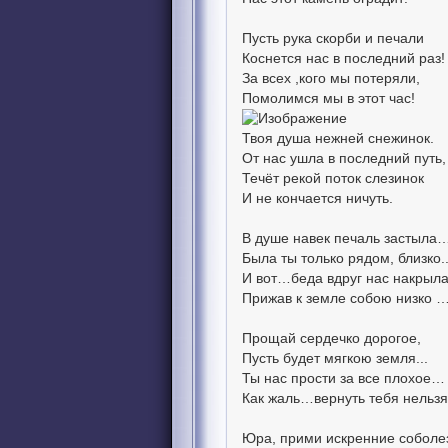
Пусть рука скорби и печали
Коснется нас в последний раз!
За всех ,кого мы потеряли,
Помолимся мы в этот час!
Твоя душа нежней снежинок.
От нас ушла в последний путь,
Течёт рекой поток слезинок
И не кончается ничуть.
В душе навек печаль застыла
Была ты только рядом, близко..
И вот…беда вдруг нас накрыл
Прижав к земле собою низко 
Прощай сердечко дорогое,
Пусть будет мягкою земля...
Ты нас прости за все плохое…
Как жаль…вернуть тебя нельз
Юра, прими искренние соболез