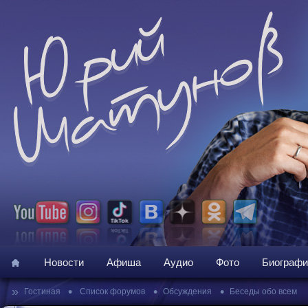
Новости
Афиша
Аудио
Фото
Биографи
»
•
•
•
Гостиная
Список форумов
Обсуждения
Беседы обо всем