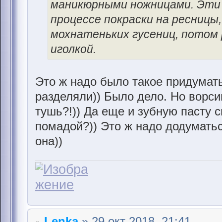
маникюрными ножницами. Эти 
процессе покраски на ресницы,
мохнатеньких гусениц, потом
иголкой.
Это ж надо было такое придумать
разделяли)) Было дело. Но ворс
тушь?!)) Да еще и зубную пасту 
помадой?)) Это ж надо додумать
она))
Lenka
» 29 окт 2018, 21:41