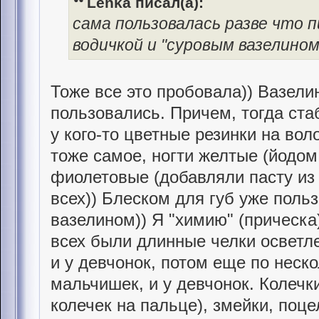
Lenka писал(а):
сама пользовалась разве что п
водичкой и "суровым вазелином 
Тоже все это пробовала)) Вазели
пользовались. Причем, тогда ста
у кого-то цветные резинки на воло
тоже самое, ногти желтые (йодом
фиолетовые (добавляли пасту из 
всех)) Блеском для губ уже польз
вазелином)) Я "химию" (прическа)
всех были длинные челки осветле
и у девчонок, потом еще по неско
мальчишек, и у девчонок. Колечки
колечек на пальце), змейки, поце