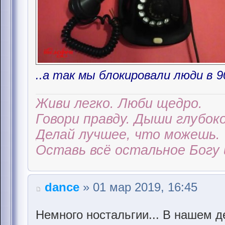
..a так мы блокировали люди в 9
Живи легко. Люби щедро.
Говори правду. Дыши глубоко
Делай лучшее, что можешь.
Оставь всё остальное Богу 
dance
» 01 мар 2019, 16:45
Немного ностальгии... В нашем д