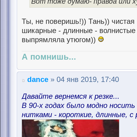
Вот тоже думаю- правда или 
Ты, не поверишь!)) Тань)) чистая
шикарные - длинные - волнистые
выпрямляла утюгом))
А помнишь...
dance
» 04 янв 2019, 17:40
Давайте вернемся к резке...
В 90-х годах было модно носить
нитками - короткие, длинные, с 