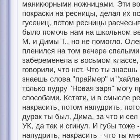
маникюрными ножницами. Эти во
покраски на ресницы, делая их п
гусениц, потом ресницы расчесыв
было помочь нам на школьном ве
М. и Димы Т., но не помогло. Оле
пленился на том вечере спелыми
забеременела в восьмом классе, 
говорили, что нет. Что ты знаешь
знаешь слова "праймер" и "хайлай
только пудру "Новая заря" могу
способами. Кстати, и в смысле р
накрасить, потом напудрить, пото
дурак ты был, Дима, за что и сел
УК, да так и сгинул. И губы тоже 
напудрить, накрасить - что ты м