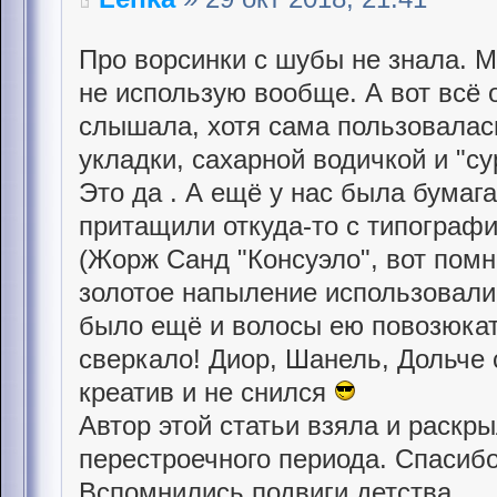
Про ворсинки с шубы не знала. М
не использую вообще. А вот всё 
слышала, хотя сама пользовалас
укладки, сахарной водичкой и "с
Это да . А ещё у нас была бумаг
притащили откуда-то с типографи
(Жорж Санд "Консуэло", вот помню
золотое напыление использовали 
было ещё и волосы ею повозюкат
сверкало! Диор, Шанель, Дольче 
креатив и не снился
Автор этой статьи взяла и раскр
перестроечного периода. Спасибо
Вспомнились подвиги детства.