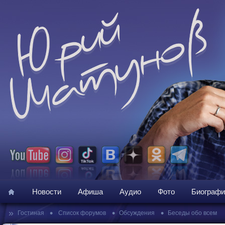
Новости
Афиша
Аудио
Фото
Биографи
»
•
•
•
Гостиная
Список форумов
Обсуждения
Беседы обо всем