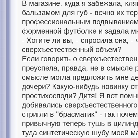
В магазине, куда я забежала, кля
бальзамом для губ - вечно их тер
профессиональным подвыванием 
форменной футболке и задала мн
- Хотите ли вы, - спросила она, 
сверхъестественный объем?
Если говорить о сверхъестествен
преуспела, правда, не в смысле р
смысле могла предложить мне де
дочери? Какую-нибудь новинку о
простихосподи? Дитя! Я вот помн
добивались сверхъестественного
стригли в "брасматик" - так поче
привычную теперь тушь в цилиндр
туда синтетическую шубу моей м