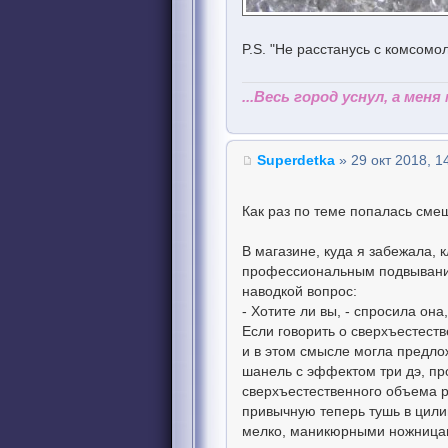
P.S. "Не расстанусь с комсомо
...Весь город уснул, а меня
Superdetka
» 29 окт 2018, 1
Как раз по теме попалась сме
В магазине, куда я забежала, к
профессиональным подвывани
наводкой вопрос:
- Хотите ли вы, - спросила о
Если говорить о сверхъестеств
и в этом смысле могла предло
шанель с эффектом три дэ, пр
сверхъестественного объема ре
привычную теперь тушь в цилин
мелко, маникюрными ножницами