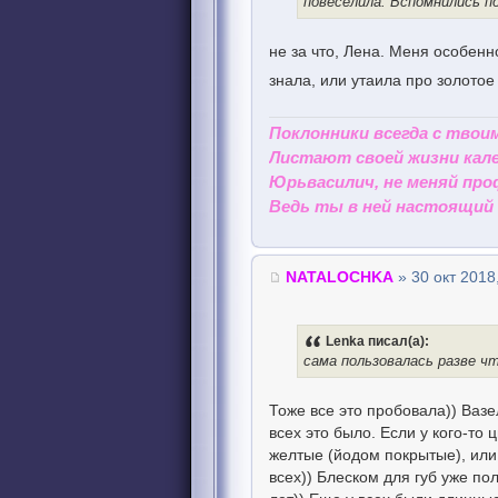
повеселила. Вспомнились п
не за что, Лена. Меня особенн
знала, или утаила про золото
Поклонники всегда с твои
Листают своей жизни кале
Юрьвасилич, не меняй про
Ведь ты в ней настоящий 
NATALOCHKA
» 30 окт 2018
Lenka писал(а):
сама пользовалась разве чт
Тоже все это пробовала)) Вазе
всех это было. Если у кого-то 
желтые (йодом покрытые), или 
всех)) Блеском для губ уже по