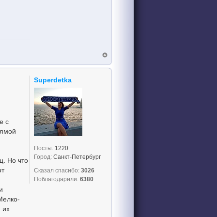
Superdetka
е с
рямой
Посты:
1220
Город:
Санкт-Петербург
ц. Но что
от
Сказал спасибо:
3026
Поблагодарили:
6380
и
Мелко-
 их