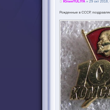
ЮлияYULIYA
» 29 окт 2018,
Рожденные в СССР, поздравляю