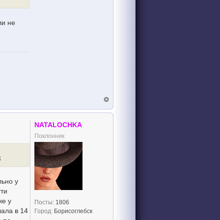
ли не
NATALOCHKA
Поклонник
б
льно у
гти
же у
Посты:
1806
лала в 14
Город:
Борисоглебск