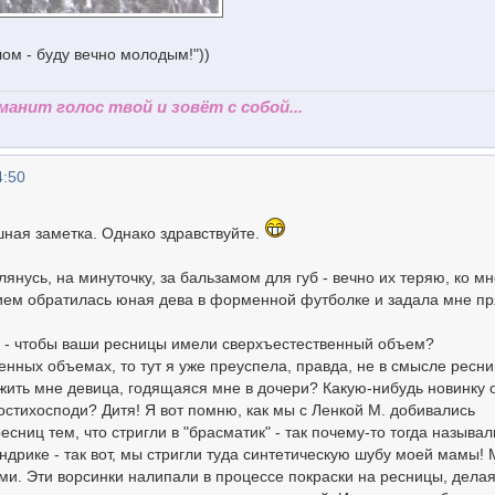
лом - буду вечно молодым!"))
 манит голос твой и зовёт с собой...
4:50
шная заметка. Однако здравствуйте.
лянусь, на минуточку, за бальзамом для губ - вечно их теряю, ко мн
ем обратилась юная дева в форменной футболке и задала мне п
на, - чтобы ваши ресницы имели сверхъестественный объем?
енных объемах, то тут я уже преуспела, правда, не в смысле ресни
жить мне девица, годящаяся мне в дочери? Какую-нибудь новинку 
остихосподи? Дитя! Я вот помню, как мы с Ленкой М. добивались
сниц тем, что стригли в "брасматик" - так почему-то тогда называл
дрике - так вот, мы стригли туда синтетическую шубу моей мамы! 
. Эти ворсинки налипали в процессе покраски на ресницы, делая