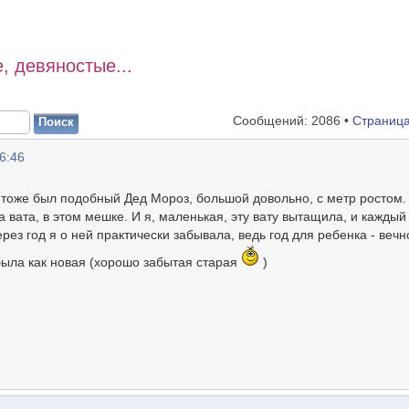
, девяностые...
Сообщений: 2086 •
Страниц
6:46
с тоже был подобный Дед Мороз, большой довольно, с метр ростом
а вата, в этом мешке. И я, маленькая, эту вату вытащила, и каждый
рез год я о ней практически забывала, ведь год для ребенка - вечн
а была как новая (хорошо забытая старая
)