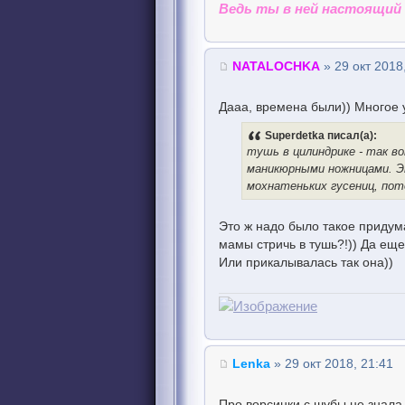
Ведь ты в ней настоящий 
NATALOCHKA
» 29 окт 2018
Дааа, времена были)) Многое 
Superdetka писал(а):
тушь в цилиндрике - так в
маникюрными ножницами. Эт
мохнатеньких гусениц, пот
Это ж надо было такое придум
мамы стричь в тушь?!)) Да еще
Или прикалывалась так она))
Lenka
» 29 окт 2018, 21:41
Про ворсинки с шубы не знала.