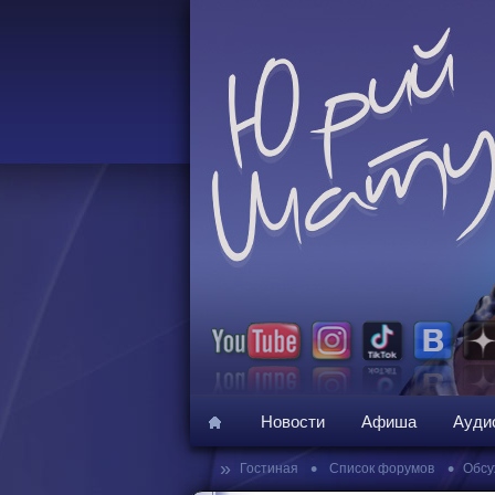
Новости
Афиша
Ауди
»
•
•
Гостиная
Список форумов
Обсу