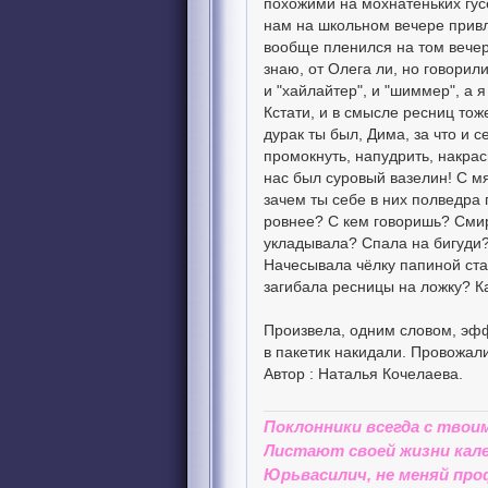
похожими на мохнатеньких гус
нам на школьном вечере привле
вообще пленился на том вечер
знаю, от Олега ли, но говорил
и "хайлайтер", и "шиммер", а 
Кстати, и в смысле ресниц тож
дурак ты был, Дима, за что и се
промокнуть, напудрить, накрас
нас был суровый вазелин! С мя
зачем ты себе в них полведра 
ровнее? С кем говоришь? Смир
укладывала? Спала на бигуди?
Начесывала чёлку папиной ст
загибала ресницы на ложку? Ка
Произвела, одним словом, эфф
в пакетик накидали. Провожал
Автор : Наталья Кочелаева.
Поклонники всегда с твои
Листают своей жизни кале
Юрьвасилич, не меняй про