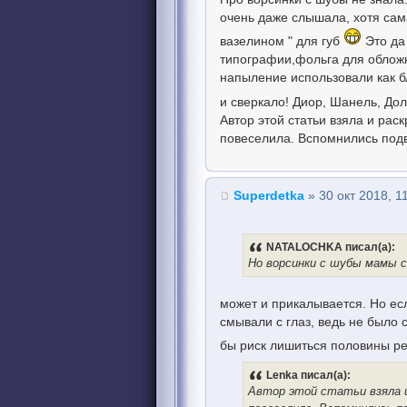
очень даже слышала, хотя сам
вазелином " для губ
Это да
типографии,фольга для обложки
напыление использовали как б
и сверкало! Диор, Шанель, Дол
Автор этой статьи взяла и рас
повеселила. Вспомнились подв
Superdetka
» 30 окт 2018, 1
NATALOCHKA писал(а):
Но ворсинки с шубы мамы с
может и прикалывается. Но ес
смывали с глаз, ведь не было
бы риск лишиться половины р
Lenka писал(а):
Автор этой статьи взяла и