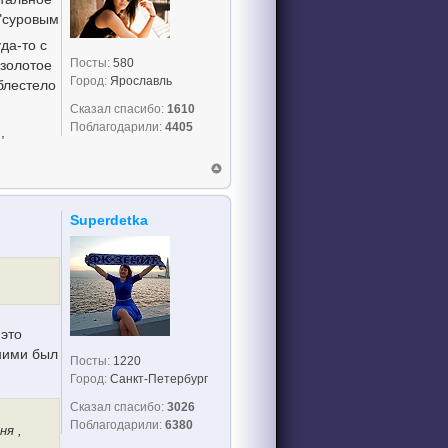
 "суровым
да-то с
Посты:
580
 золотое
Город:
Ярославль
блестело
Сказал спасибо:
1610
Поблагодарили:
4405
,
Superdetka
 это
 ними был
Посты:
1220
Город:
Санкт-Петербург
Сказал спасибо:
3026
Поблагодарили:
6380
ня ,