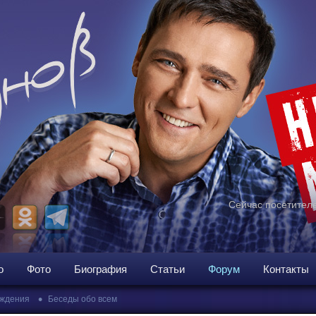
Сейчас посетителе
о
Фото
Биография
Статьи
Форум
Контакты
•
ждения
Беседы обо всем