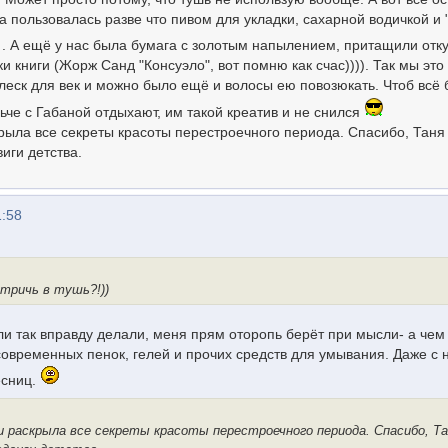
а пользовалась разве что пивом для укладки, сахарной водичкой и
 . А ещё у нас была бумага с золотым напылением, притащили отку
 книги (Жорж Санд "Консуэло", вот помню как счас)))). Так мы это
леск для век и можно было ещё и волосы ею повозюкать. Чтоб всё 
ьче с Габаной отдыхают, им такой креатив и не снился
крыла все секреты красоты перестроечного периода. Спасибо, Таня 
иги детства.
1:58
тричь в тушь?!))
ли так вправду делали, меня прям оторопь берёт при мысли- а чем
 современных пенок, гелей и прочих средств для умывания. Даже с
есниц.
 раскрыла все секреты красоты перестроечного периода. Спасибо, Та