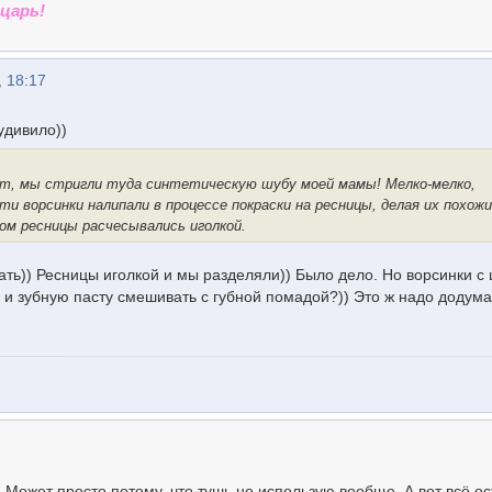
царь!
, 18:17
удивило))
от, мы стригли туда синтетическую шубу моей мамы! Мелко-мелко,
и ворсинки налипали в процессе покраски на ресницы, делая их похож
ом ресницы расчесывались иголкой.
ать)) Ресницы иголкой и мы разделяли)) Было дело. Но ворсинки с
 и зубную пасту смешивать с губной помадой?)) Это ж надо додума
 Может просто потому, что тушь не использую вообще. А вот всё о