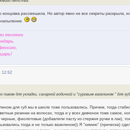
одвиги детства.
о концовка рассмешила. Но автор явно не все секреты раскрыла, и
е напыление.
ми песнями
ндарь.
фессию,
царь!
, 12:52
о пивом для укладки, сахарной водичкой и "суровым вазелином " для гу
лином для губ мы в школе тоже пользовались. Причем, тогда стаби
цветные резинки на волосах, тогда и у всех девчонок тоже самое, но
черные, фиолетовые (добавляли пасту из стержня ручки в лак), то
льзовались тогда и не только вазелином)) Я "химию" (прическа) сде