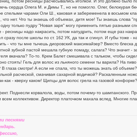
ениц, потом ресницы расчесывались иголкой. И это должно было п
чь сердца Олега М. и Димы Т., но не помогло. Олег, белокурая бе
е спелыми чарами Оли Ш., каковая и забеременела в восьмом кла
и, что нет. Что ты знаешь об объемах, дитя мое! Ты знаешь слова "
я одну только пудру "Новая заря" могу применить пятью разными с
е - ресницы надо накрасить, потом напудрить, потом еще раз накрас
л сразу после школы по ст. 162 УК, да так и сгинул. И губы тоже - н
ить - что ты мне тычешь диоровский максимайзер? Вместо блеска д
тной зубной пастой мешала губную помаду, салага? Что значит - з
геля вкачала? То-то. Крем Балет смешивала с тальком, чтобы сиде
но стоять! Гель для волос из льняного семени ты варила? На пиво
 В глаза смотри! А если не спала, что ты можешь знать об объеме?
альной расческой, смачивая сахарной водичкой? Раскаленным нож
к-как - кверху каком! Щипцы для волос грела на газовой конфорке
ект. Поднесли корвалола, воды, потом почему-то шампанского. П
и всем коллективом. Директор платочком махала вслед. Многие пла
ми песнями
ндарь.
фессию,