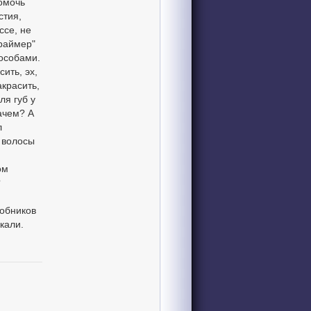
омочь
стия,
ссе, не
праймер"
пособами.
ить, эх,
акрасить,
ля губ у
ачем? А
л
 волосы
ом
?
робников
кали.