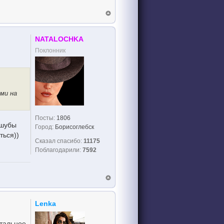
NATALOCHKA
Поклонник
ими на
Посты:
1806
 шубы
Город:
Борисоглебск
ться))
Сказал спасибо:
11175
Поблагодарили:
7592
Lenka
стальное