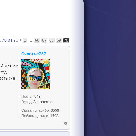
а
70
из
70
•
...
1
66
67
68
69
70
Счастье737
. И мешок
 год
ость (не
Посты:
943
Город:
Запорожье
Сказал спасибо:
3559
Поблагодарили:
1598