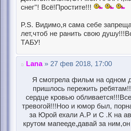
снег"! Всё!Простите!!!
P.S. Видимо,я сама себе запреща
лет,чтоб не ранить свою душу!!!
ТАБУ!
Lana
» 27 фев 2018, 17:00
Я смотрела фильм на одном д
пришлось пережить ребятам!
сердце кровью обливается!!!Вс
тревогой!!!Ноо и юмор был, порн
за Юрой ехали А.Р и С .К на а
крутом мапееде,давай за ним,он