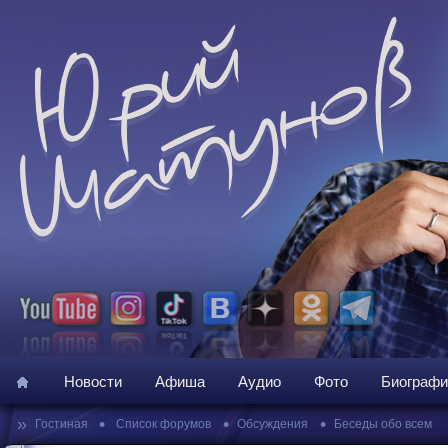
Новости
Афиша
Аудио
Фото
Биографи
»
•
•
•
Гостиная
Список форумов
Обсуждения
Беседы обо всем