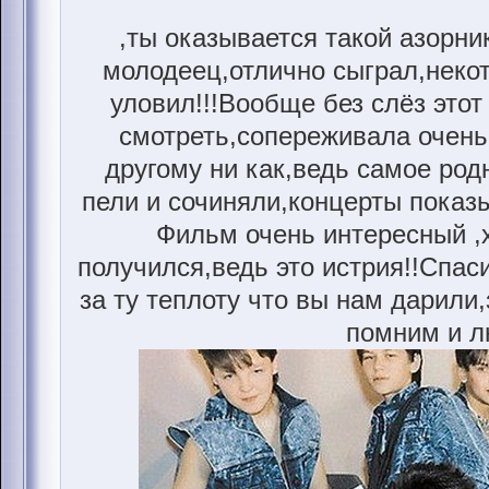
,ты оказывается такой азорник
молодеец,отлично сыграл,неко
уловил!!!Вообще без слёз это
смотреть,сопереживала очень
другому ни как,ведь самое родн
пели и сочиняли,концерты показы
Фильм очень интересный ,
получился,ведь это истрия!!Спа
за ту теплоту что вы нам дарили,
помним и 