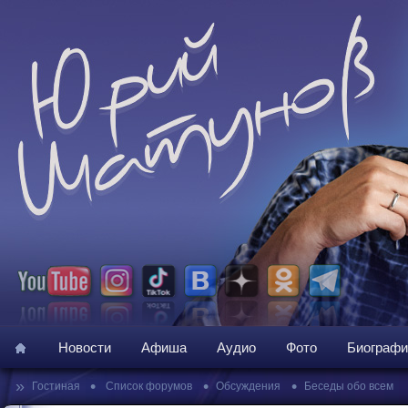
Новости
Афиша
Аудио
Фото
Биографи
»
•
•
•
Гостиная
Список форумов
Обсуждения
Беседы обо всем