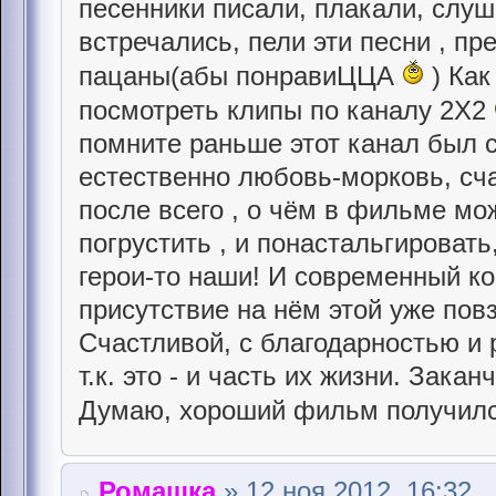
песенники писали, плакали, слуша
встречались, пели эти песни , пр
пацаны(абы понравиЦЦА
) Как
посмотреть клипы по каналу 2Х2
помните раньше этот канал был с
естественно любовь-морковь, счас
после всего , о чём в фильме мо
погрустить , и понастальгироват
герои-то наши! И современный ко
присутствие на нём этой уже пов
Счастливой, с благодарностью и
т.к. это - и часть их жизни. Зака
Думаю, хороший фильм получил
Ромашка
» 12 ноя 2012, 16:32