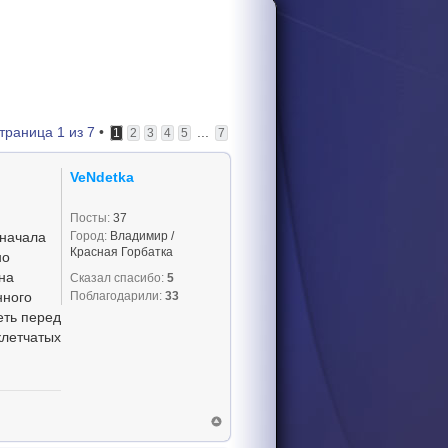
траница
1
из
7
•
...
1
2
3
4
5
7
VeNdetka
Посты:
37
Город:
Владимир /
Сначала
Красная Горбатка
но
на
Сказал спасибо:
5
Поблагодарили:
33
нного
еть перед
клетчатых