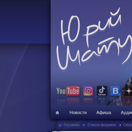
Новости
Афиша
Ауди
»
•
•
Гостиная
Список форумов
Обсу