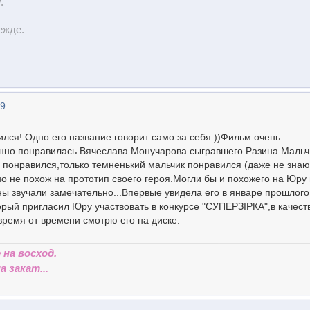
.
ежде.
19
ся! Одно его название говорит само за себя.))Фильм очень
но понравилась Вячеслава Монучарова сыгравшего Разина.Мальч
понравился,только темненький мальчик понравился (даже не знаю
о не похож на прототип своего героя.Могли бы и похожего на Юру
ны звучали замечательно...Впервые увидела его в январе прошлого
орый пригласил Юру участвовать в конкурсе "СУПЕРЗIРКА",в качест
ремя от времени смотрю его на диске.
 на восход.
 закат...