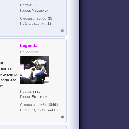
Посты:
88
Город:
Мурманск
Сказал спасибо:
35
Поблагодарили:
13
Legenda
Поклонник
ик
 кого он
 мальчика
 года,его
ве
Посты:
8389
Город:
Евпатория
Сказал спасибо:
13461
Поблагодарили:
44178