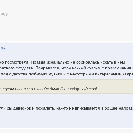
.
ежде.
:36
ько посмотрела. Правда изначально не собиралась искать в нем
третного сходства. Понравился, нормальный фильм с приключения
й под с детства любимую музыку и с некоторыми интересными кадр
з сцены насилия и суицида,было бы вообще чудесно!
огли бы девчонок и пожалеть, как-то не вписывается в общее напра