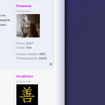
Ромашка
Поклонник
о он
оказали
тиях.
Посты:
5227
Город:
Уфа
Сказал спасибо:
4593
Поблагодарили:
16222
IrinaDobro
Поклонник