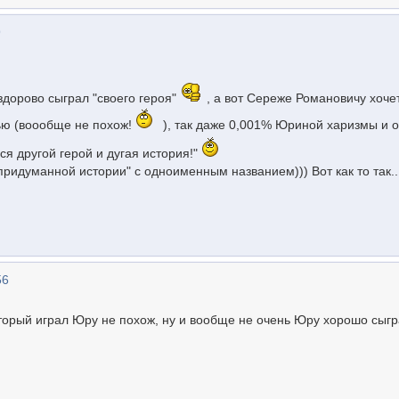
9
здорово сыграл "своего героя"
, а вот Сереже Романовичу хоче
тью (воообще не похож!
), так даже 0,001% Юриной харизмы и 
я другой герой и дугая история!"
ридуманной истории" с одноименным названием))) Вот как то так..
56
который играл Юру не похож, ну и вообще не очень Юру хорошо сыг