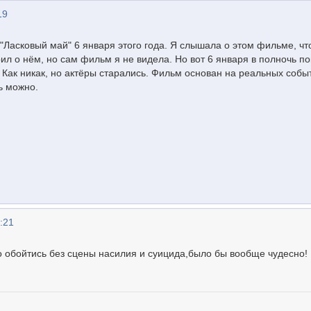
19
Ласковый май" 6 января этого года. Я слышала о этом фильме, чт
ил о нём, но сам фильм я не видела. Но вот 6 января в полночь п
 Как никак, но актёры старались. Фильм основан на реальных собы
ь можно.
:21
 обойтись без сцены насилия и суицида,было бы вообще чудесно!