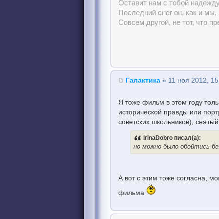
Оставит нам с тобой надежду
Последний снег он, как и мы,
Совсем другой, не тот, что пр
Галактика
» 11 ноя 2012, 15
Я тоже фильм в этом году тол
исторической правды или пор
советских школьников), сняты
IrinaDobro писал(а):
но можно было обойтись бе
А вот с этим тоже согласна, м
фильма