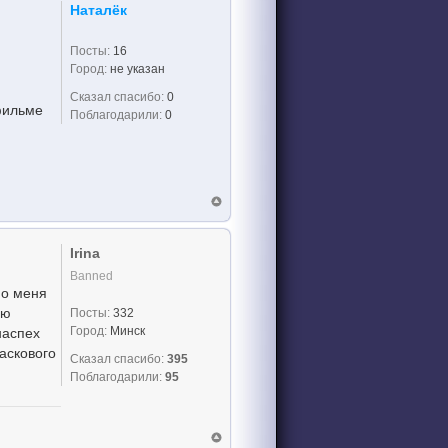
Наталёк
Посты:
16
Город:
не указан
Сказал спасибо:
0
 фильме
Поблагодарили:
0
Irina
Banned
но меня
ую
Посты:
332
Город:
Минск
наспех
аскового
Сказал спасибо:
395
Поблагодарили:
95