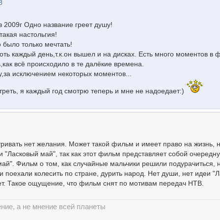
8
 2009г Одно название греет душу!
акая настольгия!
 было только мечтать!
оть каждый день,т.к.он вышел и на дисках. Есть много моментов в
как всё происходило в те далёкие времена.
,за исключением некоторых моментов...
треть, я каждый год смотрю теперь и мне не надоедает:)
ривать нет желания. Может такой фильм и имеет право на жизнь, 
али "Ласковый май", так как этот фильм представляет собой очередн
ай". Фильм о том, как случайные мальчики решили подурачиться, 
 поехали колесить по стране, дурить народ. Нет души, нет идеи "Л
нет. Такое ощущение, что фильм снят по мотивам передач НТВ.
ние, а не мнение всей планеты