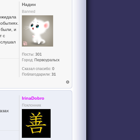
Надин
Banned
 ожидала
событиях.
 были, и
т с
е слушал
Посты:
301
Город:
Первоуральск
Сказал спасибо:
0
Поблагодарили:
31
IrinaDobro
Поклонник
азах