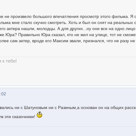
же не произвело большого впечатления просмотр этого фильма. Я
льма мне стало скучно смотреть. Хоть и был он снят на реальных 
о актера нашли, молодцы. А для других...ну они все на одно лицо
 же Юра? Правильно Юра сказал, кто не жил на улице, тот не сможе
более сам актер, вроде его Максим звали, признался, что не разу н
 к тебе!
:02
вались ни с Шатуновым ни с Разиным,а основан он на общих расск
 уж эти сказочники!