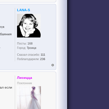
LANA-S
тся
обаяния
Посты:
168
.
Город:
Троицк
Сказал спасибо:
111
Поблагодарили:
236
Лисицца
Поклонник
рал если