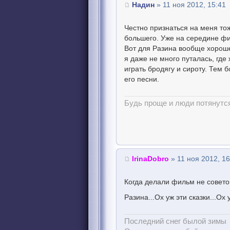
Надин
» 11 ноя 2012, 15:41
Честно признаться на меня то
большего. Уже на середине фи
Вот для Разина вообще хорошег
я даже не много путалась, где
играть бродягу и сироту. Тем 
его песни.
Будь проще и люди потянутся
IrinaDobro
» 11 ноя 2012, 16
Когда делали фильм не совето
Разина...Ох уж эти сказки...Ох
Последний снег былой зимы