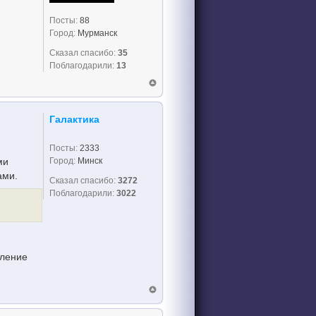
Посты:
88
Город:
Мурманск
Сказал спасибо:
35
Поблагодарили:
13
Галактика
Посты:
2333
Город:
Минск
ми
ами.
Сказал спасибо:
3272
Поблагодарили:
3022
вление