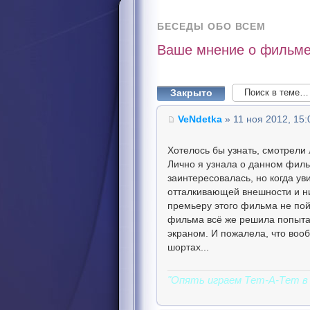
БЕСЕДЫ ОБО ВСЕМ
Ваше мнение о фильме
Закрыто
VeNdetka
» 11 ноя 2012, 15:
Хотелось бы узнать, смотрели
Лично я узнала о данном филь
заинтересовалась, но когда у
отталкивающей внешности и ни
премьеру этого фильма не пой
фильма всё же решила попытат
экраном. И пожалела, что вооб
шортах...
"Опять играем Тет-А-Тет в 