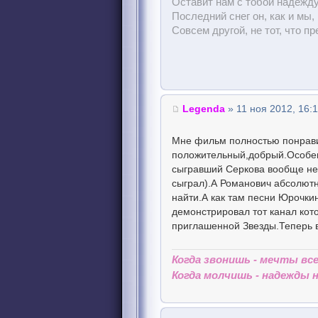
Оставит нам с тобой надежду
Последний снег он, как и мы,
Совсем другой, не тот, что пр
Legenda
» 11 ноя 2012, 16:
Мне фильм полностью понравил
положительный,добрый.Особен
сыгравший Серкова вообще не 
сыграл).А Романович абсолютн
найти.А как там песни Юрочки
демонстрировал тот канал кот
приглашенной Звезды.Теперь в
Когда звонишь - мечты все
Когда молчишь - надежды на