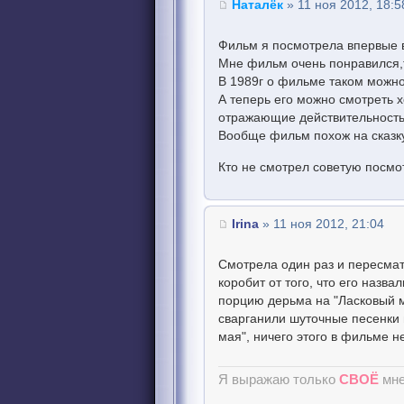
Наталёк
» 11 ноя 2012, 18:5
Фильм я посмотрела впервые в
Мне фильм очень понравился,т
В 1989г о фильме таком можно
А теперь его можно смотреть х
отражающие действительность,
Вообще фильм похож на сказку
Кто не смотрел советую посмо
Irina
» 11 ноя 2012, 21:04
Смотрела один раз и пересмат
коробит от того, что его назв
порцию дерьма на "Ласковый м
сварганили шуточные песенки и
мая", ничего этого в фильме 
Я выражаю только
СВОЁ
мне