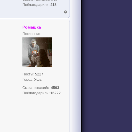
Поблагодарили:
418
Ромашка
Поклонник
Посты:
5227
Город:
Уфа
Сказал спасибо:
4593
Поблагодарили:
16222