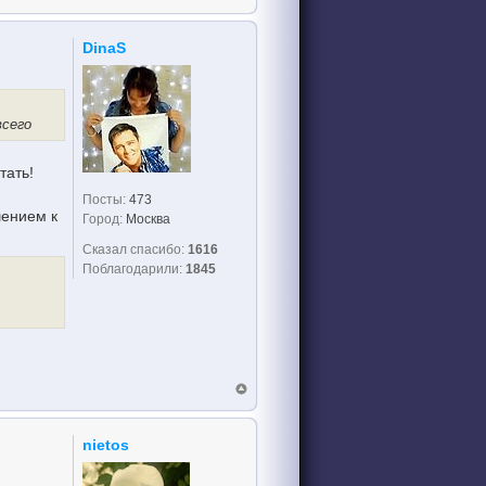
DinaS
всего
тать!
Посты:
473
шением к
Город:
Москва
Сказал спасибо:
1616
Поблагодарили:
1845
nietos