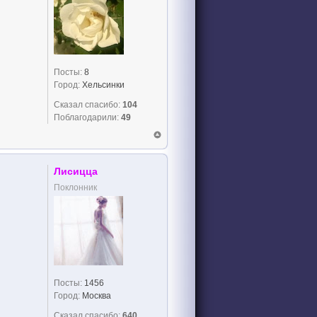
Посты:
8
Город:
Хельсинки
Сказал спасибо:
104
Поблагодарили:
49
Лисицца
Поклонник
Посты:
1456
Город:
Москва
Сказал спасибо:
640