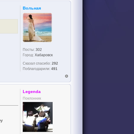
Вольная
Посты:
302
Город:
Хабаровск
Сказал спасибо:
292
Поблагодарили:
491
Legenda
Поклонник
ру