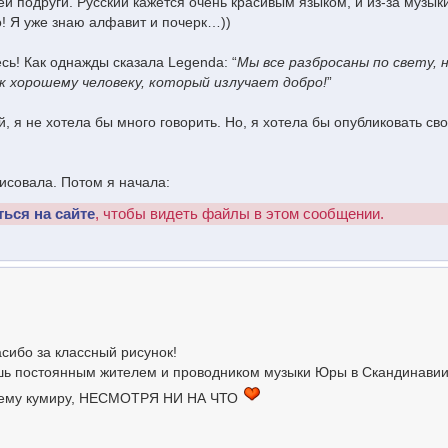
ей подруги. Русский кажется очень красивым языком, и из-за музы
! Я уже знаю алфавит и почерк…))
сь! Как однажды сказала Legenda: “
Мы все разбросаны по свету, 
к хорошему человеку, который излучает добро!
”
 я не хотела бы много говорить. Но, я хотела бы опубликовать св
рисовала. Потом я начала:
ться на сайте
, чтобы видеть файлы в этом сообщении.
сибо за классный рисунок!
шь постоянным жителем и проводником музыки Юры в Скандинавии
воему кумиру, НЕСМОТРЯ НИ НА ЧТО