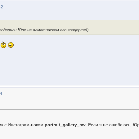
32
одарили Юре на алматинском его концерте!)
н
54
ик с Инстаграм-ноком
portrait_gallery_mv
. Если я не ошибаюсь, Ю