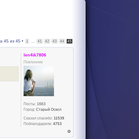
ца
45
из
45
•
...
1
41
42
43
44
45
len4ik7806
Поклонник
Посты:
1663
Город:
Старый Оскол
Сказал спасибо:
11539
Поблагодарили:
4753