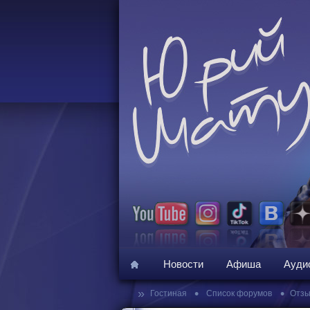
Новости
Афиша
Ауди
»
•
•
Гостиная
Список форумов
Отзы