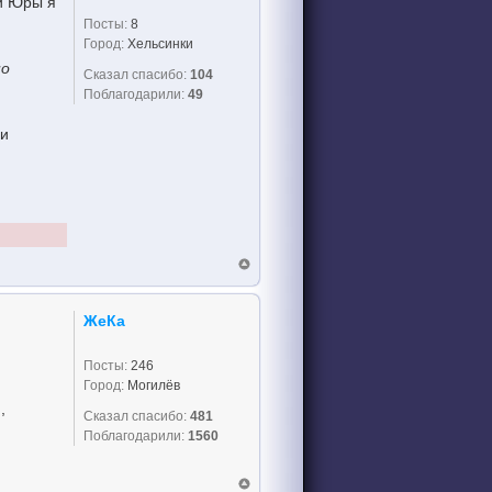
ки Юры я
Посты:
8
Город:
Хельсинки
но
Сказал спасибо:
104
Поблагодарили:
49
ои
ЖеКа
Посты:
246
Город:
Могилёв
,
Сказал спасибо:
481
Поблагодарили:
1560