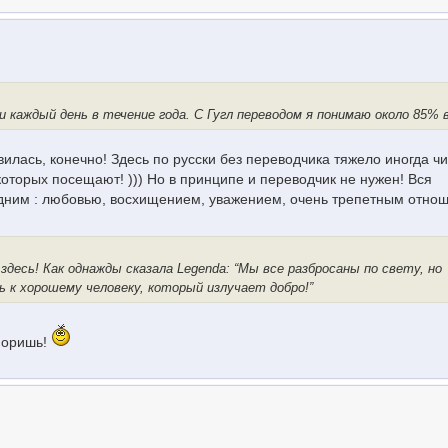
каждый день в течение года. С Гугл переводом я понимаю около 85% 
вилась, конечно! Здесь по русски без переводчика тяжело иногда чи
торых посещают! ))) Но в принципе и переводчик не нужен! Вся
дним : любовью, восхищением, уважением, очень трепетным отно
десь! Как однажды сказала Legenda: “Мы все разбросаны по свету, но
ь к хорошему человеку, который излучает добро!”
поришь!