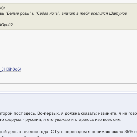
а):
ь "Белые розы" и "Седая ночь", значит в тебя вселился Шатунов
 Юрий?
5_JH0ih8o6/
 второй пост здесь. Во-первых, я должна сказать: извините, я не гов
ого форума - русский, я его уважаю и стараюсь изо всех сил.
ый день в течение года. С Гугл переводом я понимаю около 85% вс