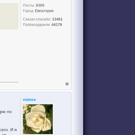
Посты:
8389
Город:
Евпатория
Сказал спасибо:
13461
Поблагодарили:
44178
nietos
орю по
его. И я