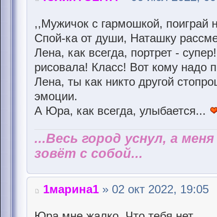
,,Мужичок с гармошкой, поиграй
Спой-ка от души, Наташку рассмеш
Лена, как всегда, портрет - супер
рисовала! Класс! Вот кому надо п
Лена, ты как никто другой стоп
эмоции.
А Юра, как всегда, улыбается...
...Весь город уснул, а мен
зовёт с собой...
1марина1
» 02 окт 2022, 19:05
Юра мне жалко. Что тебя нет