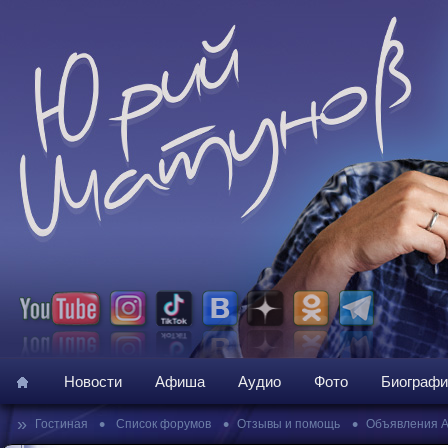
Новости
Афиша
Аудио
Фото
Биографи
»
•
•
•
Гостиная
Список форумов
Отзывы и помощь
Объявления 