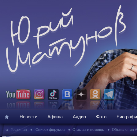
Новости
Афиша
Аудио
Фото
Биографи
»
•
•
•
Гостиная
Список форумов
Отзывы и помощь
Объявления 