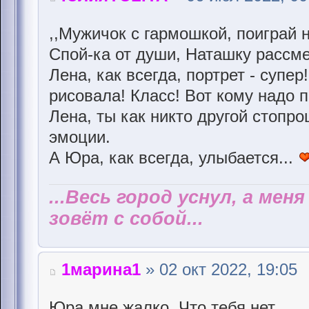
,,Мужичок с гармошкой, поиграй
Спой-ка от души, Наташку рассмеш
Лена, как всегда, портрет - супер
рисовала! Класс! Вот кому надо п
Лена, ты как никто другой стоп
эмоции.
А Юра, как всегда, улыбается...
...Весь город уснул, а мен
зовёт с собой...
1марина1
» 02 окт 2022, 19:05
Юра мне жалко. Что тебя нет