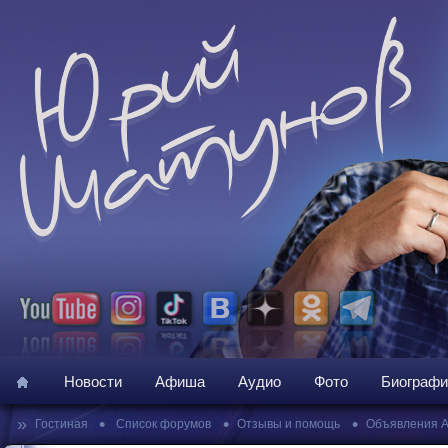
Новости
Афиша
Аудио
Фото
Биографи
»
•
•
•
Гостиная
Список форумов
Отзывы и помощь
Объявления 