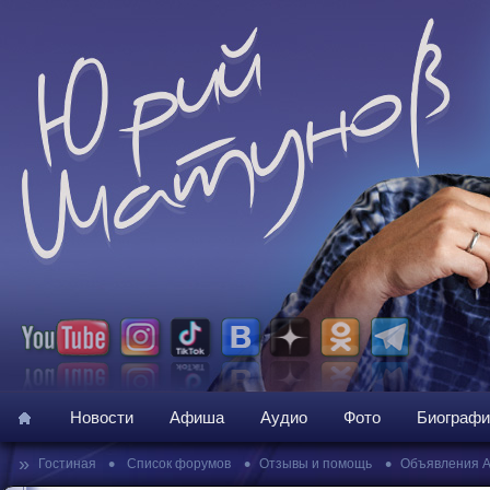
Новости
Афиша
Аудио
Фото
Биографи
»
•
•
•
Гостиная
Список форумов
Отзывы и помощь
Объявления 