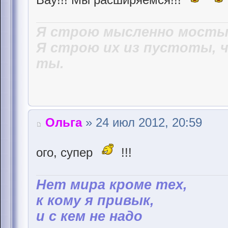
Я строю мысленно мосты,
Я строю их из пустоты, 
ты.
Ольга
» 24 июл 2012, 20:59
ого, супер
!!!
Hет мира кроме тех,
к кому я привык,
и с кем не надо