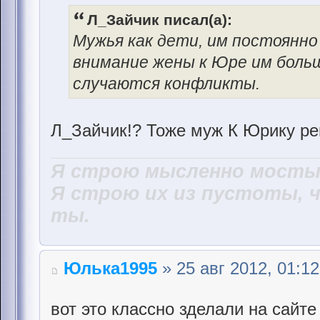
Л_Зайчик писал(а):
Мужья как дети, им постоянно 
внимание жены к Юре им больш
случаются конфликты.
Л_Зайчик!? Тоже муж К Юрику ре
Я строю мысленно мосты,
Я строю их из пустоты, 
ты.
Юлька1995
» 25 авг 2012, 01:12
вот это классно зделали на сайт