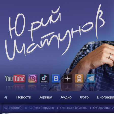
Новости
Афиша
Аудио
Фото
Биографи
»
•
•
•
Гостиная
Список форумов
Отзывы и помощь
Объявления 