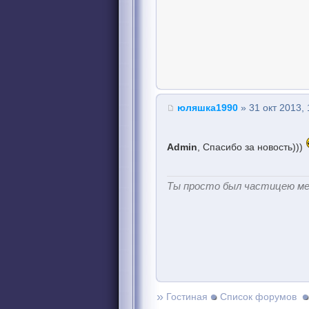
юляшка1990
» 31 окт 2013, 
Admin
, Спасибо за новость)))
Ты просто был частицею м
»
Гостиная
Список форумов