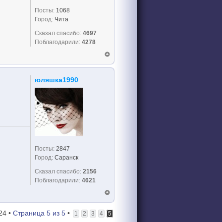
Посты:
1068
Город:
Чита
Сказал спасибо:
4697
Поблагодарили:
4278
юляшка1990
Посты:
2847
Город:
Саранск
Сказал спасибо:
2156
Поблагодарили:
4621
24 •
Страница
5
из
5
•
1
2
3
4
5