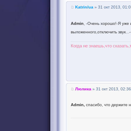
Katrin/ua
» 31 окт 2013, 01:
Admin
, -Очень хорошо!-Я уже 
выложенного,отключить звук..
Когда не знаешь,что сказать,
Люлика
» 31 окт 2013, 02:36
Admin,
спасибо, что держите н