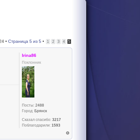
24 •
Страница
5
из
5
•
1
2
3
4
5
Irina86
Поклонник
Посты:
2488
Город:
Брянск
Сказал спасибо:
3217
Поблагодарили:
1593