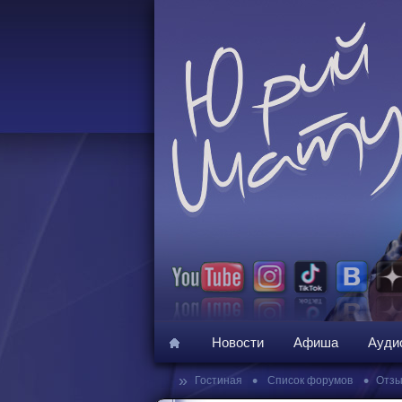
Новости
Афиша
Ауди
»
•
•
Гостиная
Список форумов
Отзы