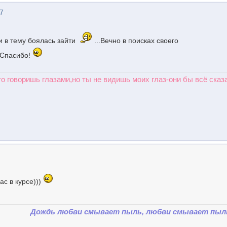
07
и в тему боялась зайти
...Вечно в поисках своего
.-Спасибо!
то говоришь глазами,но ты не видишь моих глаз-они бы всё сказа
ас в курсе)))
Дождь любви смывает пыль, любви смывает пыль