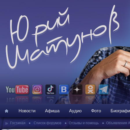
Новости
Афиша
Аудио
Фото
Биографи
»
•
•
•
Гостиная
Список форумов
Отзывы и помощь
Объявления 