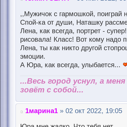
,,Мужичок с гармошкой, поиграй
Спой-ка от души, Наташку рассмеш
Лена, как всегда, портрет - супер
рисовала! Класс! Вот кому надо п
Лена, ты как никто другой стоп
эмоции.
А Юра, как всегда, улыбается...
...Весь город уснул, а мен
зовёт с собой...
1марина1
» 02 окт 2022, 19:05
Юра мне жалко. Что тебя нет