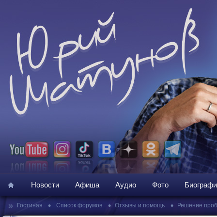
Новости
Афиша
Аудио
Фото
Биографи
»
•
•
•
Гостиная
Список форумов
Отзывы и помощь
Решение про