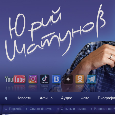
Новости
Афиша
Аудио
Фото
Биографи
»
•
•
•
Гостиная
Список форумов
Отзывы и помощь
Решение про