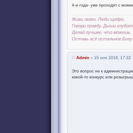
4-е года- уже проходят с момен
Живи легко. Люби щедро.
Говори правду. Дыши глубоко
Делай лучшее, что можешь.
Оставь всё остальное Богу 
Admin
» 15 ноя 2018, 17:32
Это вопрос не к администраци
какой-то конкурс или розыгрыш