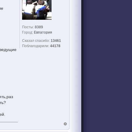
ле
Посты:
8389
Город:
Евпатория
Сказал спасибо:
13461
Поблагодарили:
44178
,ведущие
ять,раз
ть?
ей.