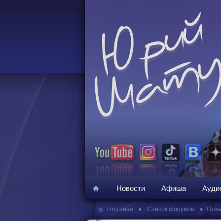
Новости
Афиша
Ауди
»
•
•
Гостиная
Список форумов
Отзы