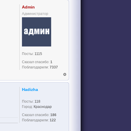
Admin
Администратор
Посты:
1115
Сказал спасибо:
1
Поблагодарили:
7337
Hadizha
Посты:
118
Город:
Краснодар
Сказал спасибо:
186
Поблагодарили:
122