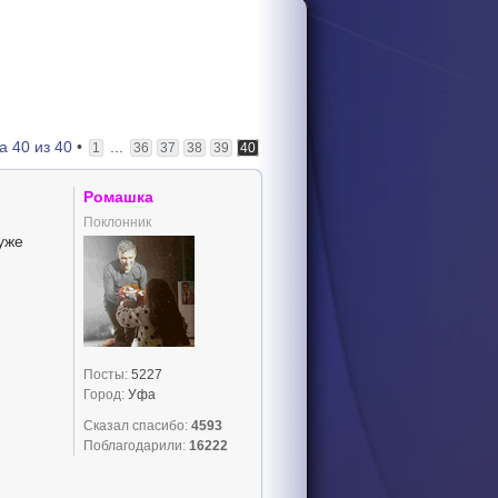
ца
40
из
40
•
...
1
36
37
38
39
40
Ромашка
Поклонник
уже
Посты:
5227
Город:
Уфа
Сказал спасибо:
4593
Поблагодарили:
16222