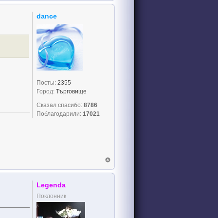
dance
Посты:
2355
Город:
Търговище
Сказал спасибо:
8786
Поблагодарили:
17021
Legenda
Поклонник