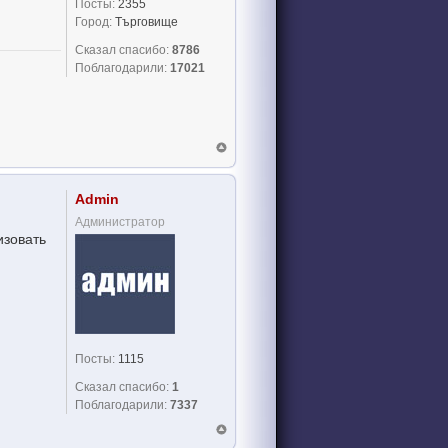
Посты:
2355
Город:
Търговище
Сказал спасибо:
8786
Поблагодарили:
17021
Admin
Администратор
изовать
Посты:
1115
Сказал спасибо:
1
Поблагодарили:
7337