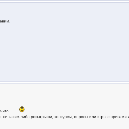
авим.
что........
ут ли какие-либо розыгрыши, конкурсы, опросы или игры с призами 