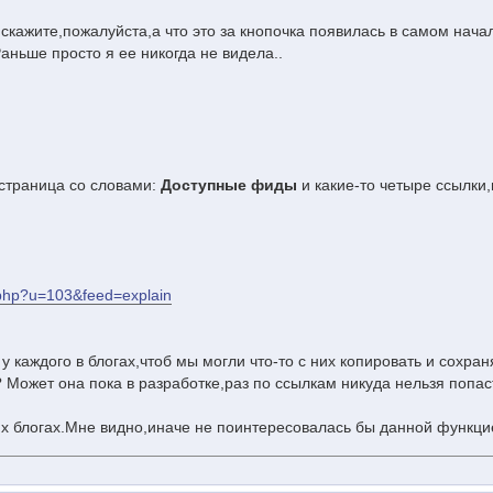
,скажите,пожалуйста,а что это за кнопочка появилась в самом нача
аньше просто я ее никогда не видела..
страница со словами:
Доступные фиды
и какие-то четыре ссылки
.php?u=103&feed=explain
у каждого в блогах,чтоб мы могли что-то с них копировать и сохран
 Может она пока в разработке,раз по ссылкам никуда нельзя попас
оих блогах.Мне видно,иначе не поинтересовалась бы данной функци