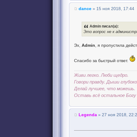
dance
» 15 ноя 2018, 17:44
Admin писал(а):
Это вопрос не к администр
Эх,
Admin
, я пропустила дейс
Спасибо за быстрый ответ.
Живи легко. Люби щедро.
Говори правду. Дыши глубоко
Делай лучшее, что можешь.
Оставь всё остальное Богу 
Legenda
» 27 ноя 2018, 22: