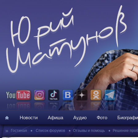
Новости
Афиша
Аудио
Фото
Биографи
»
•
•
•
Гостиная
Список форумов
Отзывы и помощь
Решение про