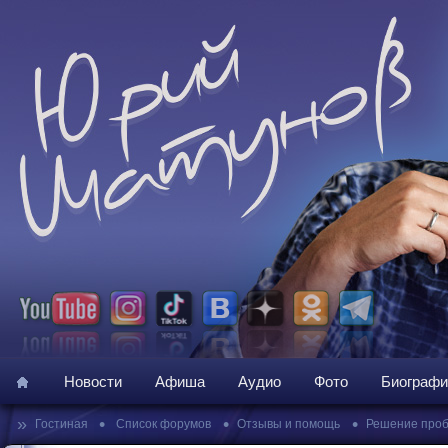
Новости
Афиша
Аудио
Фото
Биографи
»
•
•
•
Гостиная
Список форумов
Отзывы и помощь
Решение про